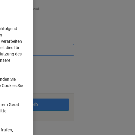
zzgl. Versand
chfolgend
on
Sie
 verarbeiten
sparen
it dies für
 Nutzung des
unsere
rktage
nden Sie
e Cookies Sie
In den Warenkorb
Ihrem Gerät
itte
frufen,
ngsmöglichkeiten