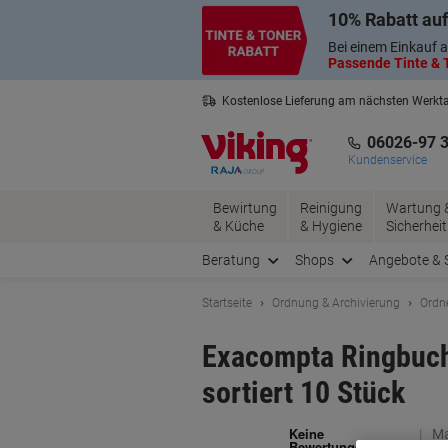
Skip
Skip
10% Rabatt auf
to
to
Content
Navigation
Bei einem Einkauf a
Passende Tinte & T
Kostenlose Lieferung am nächsten Werkt
3 Jahre Garantie auf alle Produkte
06026-97 
Kundenservice
Bewirtung
Reinigung
Wartung 
& Küche
& Hygiene
Sicherheit
Beratung
Shops
Angebote & 
Startseite
Ordnung & Archivierung
Ordn
Exacompta Ringbuch
sortiert 10 Stück
Ma