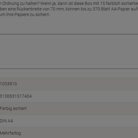
ere in Ordnung zu halten? Wenn ja, dann ist diese Box mit 15 farblich sort
haben eine Rückenbreite von 70 mm, können bis zu 370 Blatt A4-Papier aufn
um Ihre Papiere zu sichern.
1053910
3130631517404
Farbig sortiert
DIN A4
Mehrfarbig