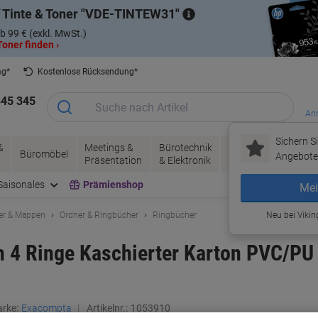
 Tinte & Toner
VDE-TINTEW31
b 99 € (exkl. MwSt.)
oner finden ›
ag*
Kostenlose Rücksendung*
345 345
Anm
Sichern Si
&
Meetings &
Bürotechnik
Tinte &
Papier, V
Büromöbel
Angebote 
Präsentation
& Elektronik
Toner
& Pakete
Saisonales
Prämienshop
Mei
er & Mappen
Ordner & Ringbücher
Ringbücher
Neu bei Vikin
 4 Ringe Kaschierter Karton PVC/PU 
rke:
Exacompta
Artikelnr.:
1053910