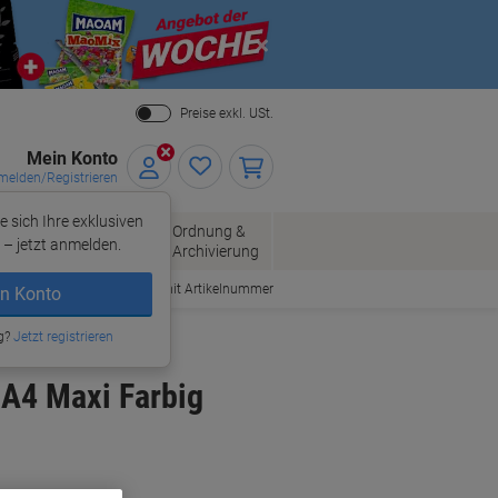
Close
Preise exkl. USt.
Mein Konto
elden/Registrieren
e sich Ihre exklusiven
ersand
Ordnung &
Bürobedarf
– jetzt anmelden.
Archivierung
Bestellen mit Artikelnummer
n Konto
g?
Jetzt registrieren
A4 Maxi Farbig