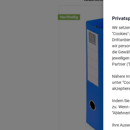
Nachhaltig
Privats
Wir setze
"Cookies" 
Drittanbie
wir perso
die Gewähr
jeweilige
Partner ("
Nähere In
unter "Coo
akzeptier
Indem Sie 
zu. Wenn s
"Ablehnen
Ihre Auswa