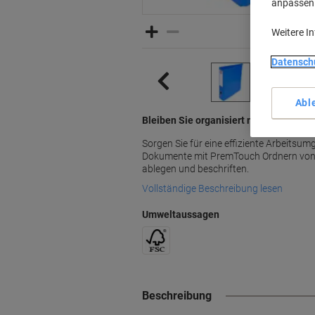
anpassen u
Weitere I
Datensch
Abl
Bleiben Sie organisiert mit Exacompta
Sorgen Sie für eine effiziente Arbeitsum
Dokumente mit PremTouch Ordnern v
ablegen und beschriften.
Vollständige Beschreibung lesen
Umweltaussagen
Beschreibung