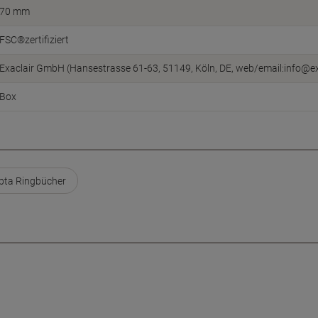
70 mm
FSC®zertifiziert
Exaclair GmbH (Hansestrasse 61-63, 51149, Köln, DE, web/email:info@ex
Box
ta Ringbücher