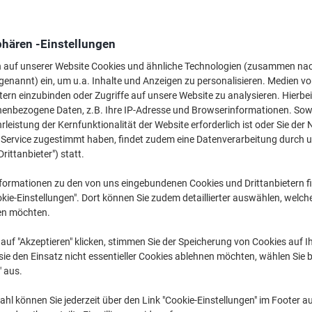
Mehr Kaufen,
Mehr Sparen
74,99 €
pro Box
Ab 2 Boxen
phären -Einstellungen
89,24 € inkl. USt
n auf unserer Website Cookies und ähnliche Technologien (zusammen na
genannt) ein, um u.a. Inhalte und Anzeigen zu personalisieren. Medien v
Menge
exkl. USt
tern einzubinden oder Zugriffe auf unsere Website zu analysieren. Hierbei
nenbezogene Daten, z.B. Ihre IP-Adresse und Browserinformationen. Sowe
Box
1
81,49 €
leistung der Kernfunktionalität der Website erforderlich ist oder Sie der
n Service zugestimmt haben, findet zudem eine Datenverarbeitung durch 
Boxen
2+
74,99 €
-7%
Drittanbieter") statt.
Aktuell verfügbar
Lieferung 3-6 We
formationen zu den von uns eingebundenen Cookies und Drittanbietern fi
kie-Einstellungen". Dort können Sie zudem detaillierter auswählen, welch
Versand durch Lieferanten
en möchten.
Menge
auf "Akzeptieren" klicken, stimmen Sie der Speicherung von Cookies auf 
ie den Einsatz nicht essentieller Cookies ablehnen möchten, wählen Sie b
Zu einer Liste
" aus.
hl können Sie jederzeit über den Link "Cookie-Einstellungen" im Footer au
Lieferinformationen
Zahlu