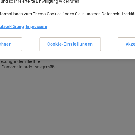
nd so Ihre erteilte Einwilligung widerrufen.
nformationen zum Thema Cookies finden Sie in unseren Datenschutzerkl
utzerklärung
Impressum
ehnen
Cookie-Einstellungen
Akze
gebung, indem Sie Ihre
on Exacompta ordnungsgemäß