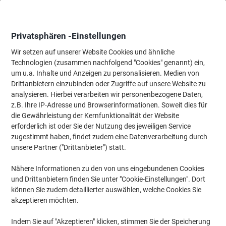
Skip
Skip
to
to
Content
Navigation
Privatsphären -Einstellungen
Wir setzen auf unserer Website Cookies und ähnliche
Technologien (zusammen nachfolgend "Cookies" genannt) ein,
Startseite
um u.a. Inhalte und Anzeigen zu personalisieren. Medien von
Ordnung & Archivierung
Ordner & Mappen
Ordner & Ringbüc
Drittanbietern einzubinden oder Zugriffe auf unsere Website zu
Exacompta Ringbuch 2 Ringe 15 mm Pressspankarton
analysieren. Hierbei verarbeiten wir personenbezogene Daten,
DIN A4 Farbig sortiert 20 Stück
z.B. Ihre IP-Adresse und Browserinformationen. Soweit dies für
die Gewährleistung der Kernfunktionalität der Website
erforderlich ist oder Sie der Nutzung des jeweiligen Service
Marke:
Exacompta
Artikelnr.:
1054036
zugestimmt haben, findet zudem eine Datenverarbeitung durch
unsere Partner ("Drittanbieter") statt.
Nähere Informationen zu den von uns eingebundenen Cookies
Nachhaltig
und Drittanbietern finden Sie unter "Cookie-Einstellungen". Dort
können Sie zudem detaillierter auswählen, welche Cookies Sie
akzeptieren möchten.
Indem Sie auf "Akzeptieren" klicken, stimmen Sie der Speicherung