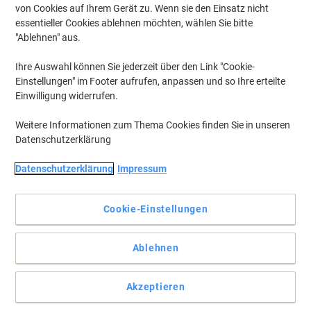
von Cookies auf Ihrem Gerät zu. Wenn sie den Einsatz nicht
essentieller Cookies ablehnen möchten, wählen Sie bitte
"Ablehnen" aus.
Ihre Auswahl können Sie jederzeit über den Link "Cookie-
Einstellungen" im Footer aufrufen, anpassen und so Ihre erteilte
Einwilligung widerrufen.
Weitere Informationen zum Thema Cookies finden Sie in unseren
Datenschutzerklärung
Datenschutzerklärung
Impressum
Cookie-Einstellungen
Farbenvielfalt in Ihrem Büroalltag!
Ablehnen
Ordnungsmappe mit hartem Einband, Zieharmonika Rücken und
7-farbigen Taben. Die Eckspanngummis halten die Dokumente
Akzeptieren
zusammen. Auf dem Vorderdeckl befindet sich ein einschiebbarer
Organisationsstreifen zur Beschriftung der Taben. Lieferung inkl.