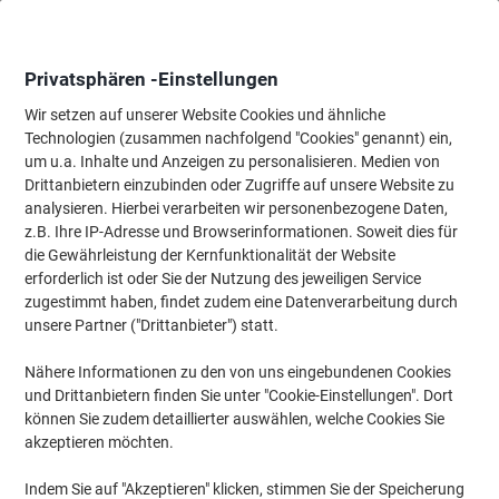
Skip
Skip
to
to
Content
Navigation
Privatsphären -Einstellungen
Wir setzen auf unserer Website Cookies und ähnliche
Technologien (zusammen nachfolgend "Cookies" genannt) ein,
Startseite
um u.a. Inhalte und Anzeigen zu personalisieren. Medien von
Ordnung & Archivierung
Ordner & Mappen
Dokumentenablag
Drittanbietern einzubinden oder Zugriffe auf unsere Website zu
Exacompta Ordnungsmappe Ordonator 7/55321E,
analysieren. Hierbei verarbeiten wir personenbezogene Daten,
schwarz, 7-teilig, für A4
z.B. Ihre IP-Adresse und Browserinformationen. Soweit dies für
die Gewährleistung der Kernfunktionalität der Website
erforderlich ist oder Sie der Nutzung des jeweiligen Service
Marke:
Exacompta
Artikelnr.:
6424560
zugestimmt haben, findet zudem eine Datenverarbeitung durch
unsere Partner ("Drittanbieter") statt.
Nähere Informationen zu den von uns eingebundenen Cookies
Nachhaltig
und Drittanbietern finden Sie unter "Cookie-Einstellungen". Dort
können Sie zudem detaillierter auswählen, welche Cookies Sie
akzeptieren möchten.
Indem Sie auf "Akzeptieren" klicken, stimmen Sie der Speicherung