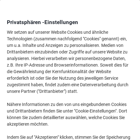
Skip
Skip
to
to
Content
Navigation
Privatsphären -Einstellungen
Wir setzen auf unserer Website Cookies und ähnliche
Technologien (zusammen nachfolgend "Cookies" genannt) ein,
Startseite
um u.a. Inhalte und Anzeigen zu personalisieren. Medien von
Bürotechnik & Technologie
Computertechnik & Zubehör
Lapt
Drittanbietern einzubinden oder Zugriffe auf unsere Website zu
Exacompta Laptoptasche 18634E 15 " Polyester Schwarz
analysieren. Hierbei verarbeiten wir personenbezogene Daten,
37 x 24 x 54 cm
z.B. Ihre IP-Adresse und Browserinformationen. Soweit dies für
die Gewährleistung der Kernfunktionalität der Website
erforderlich ist oder Sie der Nutzung des jeweiligen Service
Marke:
Exacompta
Artikelnr.:
5481724
zugestimmt haben, findet zudem eine Datenverarbeitung durch
unsere Partner ("Drittanbieter") statt.
Nähere Informationen zu den von uns eingebundenen Cookies
und Drittanbietern finden Sie unter "Cookie-Einstellungen". Dort
können Sie zudem detaillierter auswählen, welche Cookies Sie
akzeptieren möchten.
Indem Sie auf "Akzeptieren" klicken, stimmen Sie der Speicherung