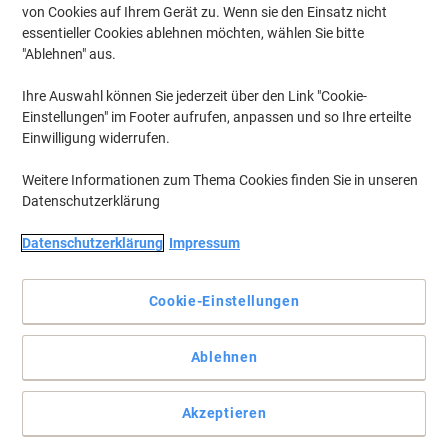
von Cookies auf Ihrem Gerät zu. Wenn sie den Einsatz nicht
essentieller Cookies ablehnen möchten, wählen Sie bitte
"Ablehnen" aus.
Ihre Auswahl können Sie jederzeit über den Link "Cookie-
Einstellungen" im Footer aufrufen, anpassen und so Ihre erteilte
Einwilligung widerrufen.
Weitere Informationen zum Thema Cookies finden Sie in unseren
Datenschutzerklärung
Datenschutzerklärung
Impressum
+
3
mehr
Cookie-Einstellungen
Ideal für unterwegs!
Genießen Sie zusätzliche Flexibilität und Mobilität dank der Räder
Ablehnen
und des Teleskopgriffs dieser Exacompta Laptoptasche.
Vollständige Beschreibung lesen
Akzeptieren
Mehr Kaufen,
Mehr Sparen
zzgl. Versand
104,99 €
pro Stück