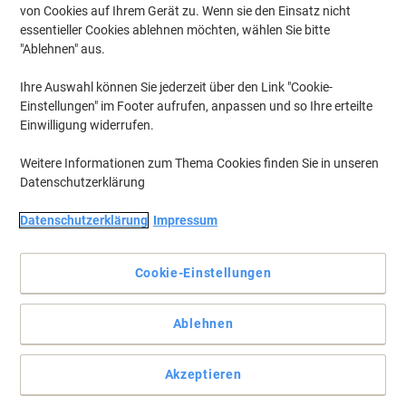
von Cookies auf Ihrem Gerät zu. Wenn sie den Einsatz nicht
essentieller Cookies ablehnen möchten, wählen Sie bitte
"Ablehnen" aus.
Ihre Auswahl können Sie jederzeit über den Link "Cookie-
Einstellungen" im Footer aufrufen, anpassen und so Ihre erteilte
Einwilligung widerrufen.
Weitere Informationen zum Thema Cookies finden Sie in unseren
Datenschutzerklärung
Datenschutzerklärung
Impressum
Cookie-Einstellungen
Organisieren Sie Ihr Büro mit diesen praktischen Ordnern
Ablehnen
Schnappen Sie sich diese attraktiven Ordner von Exacompta in
lachsfarben und bewahren Sie Ihre Dokumente auf stilvolle Art
Akzeptieren
und Weise auf.