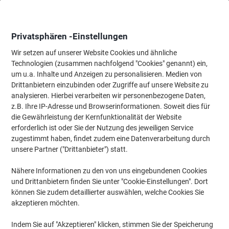
Skip
Skip
to
to
Content
Navigation
Privatsphären -Einstellungen
Wir setzen auf unserer Website Cookies und ähnliche
Technologien (zusammen nachfolgend "Cookies" genannt) ein,
Startseite
um u.a. Inhalte und Anzeigen zu personalisieren. Medien von
Ordnung & Archivierung
Ordner & Mappen
Ordner & Ringbüc
Drittanbietern einzubinden oder Zugriffe auf unsere Website zu
Exacompta Prem Touch Ordner Breit DIN A4 70 mm
analysieren. Hierbei verarbeiten wir personenbezogene Daten,
Lachs 2 Ringe 53705E Kunststoff Hochformat 10 Stück
z.B. Ihre IP-Adresse und Browserinformationen. Soweit dies für
die Gewährleistung der Kernfunktionalität der Website
erforderlich ist oder Sie der Nutzung des jeweiligen Service
Marke:
Exacompta
Artikelnr.:
1052754
zugestimmt haben, findet zudem eine Datenverarbeitung durch
unsere Partner ("Drittanbieter") statt.
Nähere Informationen zu den von uns eingebundenen Cookies
Nachhaltig
und Drittanbietern finden Sie unter "Cookie-Einstellungen". Dort
können Sie zudem detaillierter auswählen, welche Cookies Sie
akzeptieren möchten.
Indem Sie auf "Akzeptieren" klicken, stimmen Sie der Speicherung