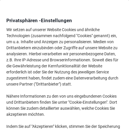
Skip
Skip
to
to
Content
Navigation
Privatsphären -Einstellungen
Wir setzen auf unserer Website Cookies und ähnliche
Technologien (zusammen nachfolgend "Cookies" genannt) ein,
Startseite
um u.a. Inhalte und Anzeigen zu personalisieren. Medien von
Ordnung & Archivierung
Ordner & Mappen
Dokumentenablag
Drittanbietern einzubinden oder Zugriffe auf unsere Website zu
Exacompta Archivbox 50835E DIN A4+ Karton 25 (B) x
analysieren. Hierbei verarbeiten wir personenbezogene Daten,
33 (H) cm Rot 8,0 cm 6 Stück
z.B. Ihre IP-Adresse und Browserinformationen. Soweit dies für
die Gewährleistung der Kernfunktionalität der Website
erforderlich ist oder Sie der Nutzung des jeweiligen Service
Marke:
Exacompta
Artikelnr.:
1044327
zugestimmt haben, findet zudem eine Datenverarbeitung durch
unsere Partner ("Drittanbieter") statt.
Nähere Informationen zu den von uns eingebundenen Cookies
Nachhaltig
und Drittanbietern finden Sie unter "Cookie-Einstellungen". Dort
können Sie zudem detaillierter auswählen, welche Cookies Sie
akzeptieren möchten.
Indem Sie auf "Akzeptieren" klicken, stimmen Sie der Speicherung