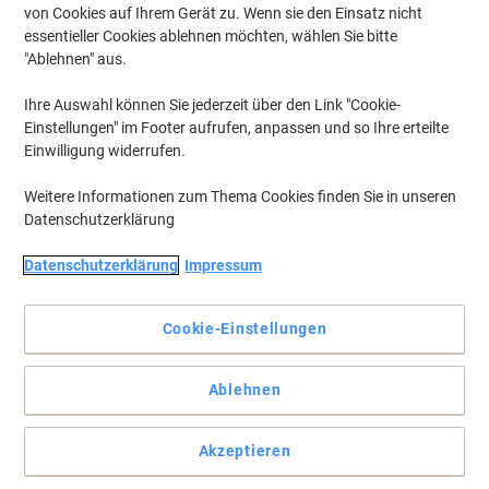
von Cookies auf Ihrem Gerät zu. Wenn sie den Einsatz nicht
essentieller Cookies ablehnen möchten, wählen Sie bitte
"Ablehnen" aus.
Ihre Auswahl können Sie jederzeit über den Link "Cookie-
Einstellungen" im Footer aufrufen, anpassen und so Ihre erteilte
Einwilligung widerrufen.
Weitere Informationen zum Thema Cookies finden Sie in unseren
Datenschutzerklärung
Datenschutzerklärung
Impressum
Exacompta Trennblätter - farbige Klarheit für Ihr organisiertes
Leben
Cookie-Einstellungen
Optimieren Sie Ihre Ablage mit dem Exacompta Blanko-Register –
ein 20-teiliges, farbig sortiertes Set aus stabilem Karton mit einer
Ablehnen
Grammatur von 170 g/m² für eine zuverlässige und lebendige
Organisation.
Vollständige Beschreibung lesen
Akzeptieren