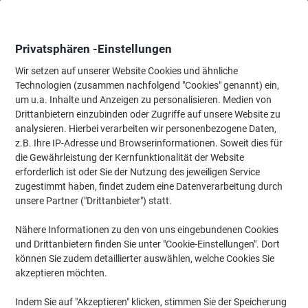
Skip
Skip
to
to
Content
Navigation
Privatsphären -Einstellungen
Wir setzen auf unserer Website Cookies und ähnliche
Technologien (zusammen nachfolgend "Cookies" genannt) ein,
Startseite
um u.a. Inhalte und Anzeigen zu personalisieren. Medien von
Ordnung & Archivierung
Ordner & Mappen
Register & Trennst
Drittanbietern einzubinden oder Zugriffe auf unsere Website zu
Exacompta Forever Blanko-Register 2620E Farbig
analysieren. Hierbei verarbeiten wir personenbezogene Daten,
sortiert 20 Stück 170 g/m² Karton
z.B. Ihre IP-Adresse und Browserinformationen. Soweit dies für
die Gewährleistung der Kernfunktionalität der Website
erforderlich ist oder Sie der Nutzung des jeweiligen Service
Marke:
Exacompta
Artikelnr.:
1279767
zugestimmt haben, findet zudem eine Datenverarbeitung durch
unsere Partner ("Drittanbieter") statt.
Nähere Informationen zu den von uns eingebundenen Cookies
Nachhaltig
und Drittanbietern finden Sie unter "Cookie-Einstellungen". Dort
können Sie zudem detaillierter auswählen, welche Cookies Sie
akzeptieren möchten.
Indem Sie auf "Akzeptieren" klicken, stimmen Sie der Speicherung