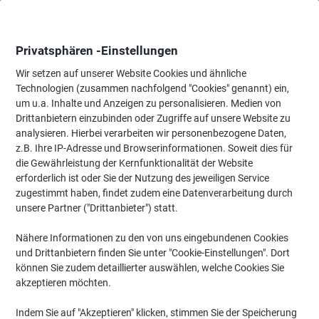
Skip
Skip
to
to
Content
Navigation
Privatsphären -Einstellungen
Wir setzen auf unserer Website Cookies und ähnliche
Technologien (zusammen nachfolgend "Cookies" genannt) ein,
Startseite
um u.a. Inhalte und Anzeigen zu personalisieren. Medien von
Ordnung & Archivierung
Ordner & Mappen
Dokumentenablag
Drittanbietern einzubinden oder Zugriffe auf unsere Website zu
Exacompta Iderama Schnellhefter DIN A4 Rot
analysieren. Hierbei verarbeiten wir personenbezogene Daten,
Beschichteter Karton 355 g/m² 25 Stück
z.B. Ihre IP-Adresse und Browserinformationen. Soweit dies für
die Gewährleistung der Kernfunktionalität der Website
erforderlich ist oder Sie der Nutzung des jeweiligen Service
Marke:
Exacompta
Artikelnr.:
1038068
zugestimmt haben, findet zudem eine Datenverarbeitung durch
unsere Partner ("Drittanbieter") statt.
Nähere Informationen zu den von uns eingebundenen Cookies
Nachhaltig
und Drittanbietern finden Sie unter "Cookie-Einstellungen". Dort
können Sie zudem detaillierter auswählen, welche Cookies Sie
akzeptieren möchten.
Indem Sie auf "Akzeptieren" klicken, stimmen Sie der Speicherung