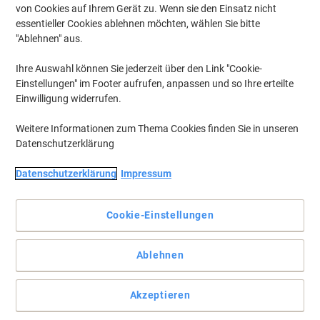
von Cookies auf Ihrem Gerät zu. Wenn sie den Einsatz nicht
essentieller Cookies ablehnen möchten, wählen Sie bitte
"Ablehnen" aus.
Ihre Auswahl können Sie jederzeit über den Link "Cookie-
Einstellungen" im Footer aufrufen, anpassen und so Ihre erteilte
Einwilligung widerrufen.
Weitere Informationen zum Thema Cookies finden Sie in unseren
Datenschutzerklärung
Datenschutzerklärung
Impressum
Cookie-Einstellungen
Sammeln Sie Ihre Dokumente an einem Ort
Ablehnen
Verstauen Sie Ihre Dokumente in einem dieser hochwertigen und
umweltschonenden Schnellhefter von Exacompta.
Akzeptieren
Vollständige Beschreibung lesen