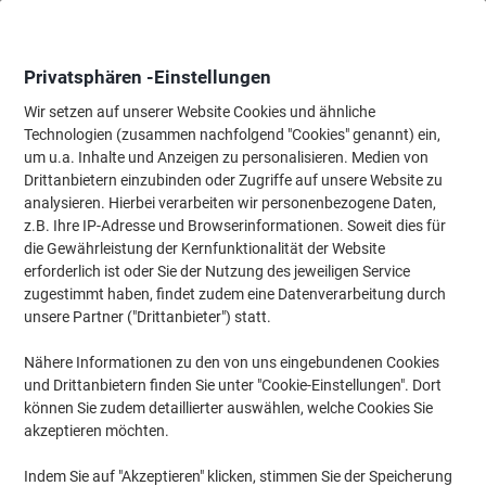
Skip
Skip
to
to
Content
Navigation
Privatsphären -Einstellungen
Wir setzen auf unserer Website Cookies und ähnliche
Technologien (zusammen nachfolgend "Cookies" genannt) ein,
Startseite
um u.a. Inhalte und Anzeigen zu personalisieren. Medien von
Ordnung & Archivierung
Ordner & Mappen
Dokumentenablag
Drittanbietern einzubinden oder Zugriffe auf unsere Website zu
Exacompta Iderama Schnellhefter DIN A4 Hellblau
analysieren. Hierbei verarbeiten wir personenbezogene Daten,
Glanzlackpapier 355 g/m² 25 Stück
z.B. Ihre IP-Adresse und Browserinformationen. Soweit dies für
die Gewährleistung der Kernfunktionalität der Website
erforderlich ist oder Sie der Nutzung des jeweiligen Service
Marke:
Exacompta
Artikelnr.:
1038064
zugestimmt haben, findet zudem eine Datenverarbeitung durch
unsere Partner ("Drittanbieter") statt.
Nähere Informationen zu den von uns eingebundenen Cookies
Nachhaltig
und Drittanbietern finden Sie unter "Cookie-Einstellungen". Dort
können Sie zudem detaillierter auswählen, welche Cookies Sie
akzeptieren möchten.
Indem Sie auf "Akzeptieren" klicken, stimmen Sie der Speicherung