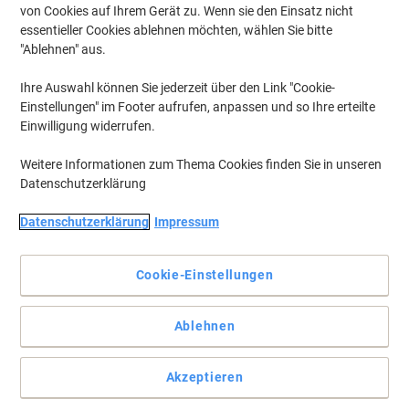
von Cookies auf Ihrem Gerät zu. Wenn sie den Einsatz nicht
essentieller Cookies ablehnen möchten, wählen Sie bitte
"Ablehnen" aus.
Ihre Auswahl können Sie jederzeit über den Link "Cookie-
Einstellungen" im Footer aufrufen, anpassen und so Ihre erteilte
Einwilligung widerrufen.
Weitere Informationen zum Thema Cookies finden Sie in unseren
Datenschutzerklärung
Datenschutzerklärung
Impressum
Cookie-Einstellungen
Sammeln Sie Ihre Dokumente an einem Ort
Ablehnen
Verstauen Sie Ihre Dokumente in einem dieser hochwertigen und
umweltschonenden Schnellhefter von Exacompta.
Akzeptieren
Vollständige Beschreibung lesen