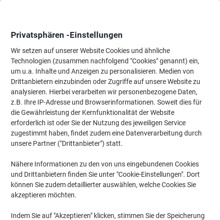
Skip
Skip
to
to
Content
Navigation
Privatsphären -Einstellungen
Wir setzen auf unserer Website Cookies und ähnliche
Technologien (zusammen nachfolgend "Cookies" genannt) ein,
Startseite
um u.a. Inhalte und Anzeigen zu personalisieren. Medien von
Bewirtung & Küche
Bewirtung & Küche
Catering & Küchenarti
Drittanbietern einzubinden oder Zugriffe auf unsere Website zu
Esmeyer Thermoart Isolierkanne 1,5 L Silber
analysieren. Hierbei verarbeiten wir personenbezogene Daten,
z.B. Ihre IP-Adresse und Browserinformationen. Soweit dies für
die Gewährleistung der Kernfunktionalität der Website
Marke:
Esmeyer
Artikelnr.:
1280806
erforderlich ist oder Sie der Nutzung des jeweiligen Service
zugestimmt haben, findet zudem eine Datenverarbeitung durch
unsere Partner ("Drittanbieter") statt.
Nähere Informationen zu den von uns eingebundenen Cookies
und Drittanbietern finden Sie unter "Cookie-Einstellungen". Dort
können Sie zudem detaillierter auswählen, welche Cookies Sie
akzeptieren möchten.
Indem Sie auf "Akzeptieren" klicken, stimmen Sie der Speicherung