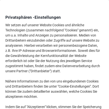
Skip
Skip
to
to
Content
Navigation
Privatsphären -Einstellungen
Wir setzen auf unserer Website Cookies und ähnliche
Technologien (zusammen nachfolgend "Cookies" genannt) ein,
Startseite
um u.a. Inhalte und Anzeigen zu personalisieren. Medien von
Tinte & Toner
Tintenpatronen, Druckerpatronen, Druckerfarbbänd
Drittanbietern einzubinden oder Zugriffe auf unsere Website zu
Epson T1598 Original Tintenpatrone C13T15984010
analysieren. Hierbei verarbeiten wir personenbezogene Daten,
Matt Schwarz 1
z.B. Ihre IP-Adresse und Browserinformationen. Soweit dies für
die Gewährleistung der Kernfunktionalität der Website
erforderlich ist oder Sie der Nutzung des jeweiligen Service
Marke:
Epson
Artikelnr.:
6371793
zugestimmt haben, findet zudem eine Datenverarbeitung durch
unsere Partner ("Drittanbieter") statt.
Nähere Informationen zu den von uns eingebundenen Cookies
und Drittanbietern finden Sie unter "Cookie-Einstellungen". Dort
können Sie zudem detaillierter auswählen, welche Cookies Sie
akzeptieren möchten.
Indem Sie auf "Akzeptieren" klicken, stimmen Sie der Speicherung