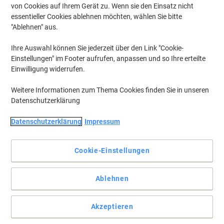
von Cookies auf Ihrem Gerät zu. Wenn sie den Einsatz nicht
essentieller Cookies ablehnen möchten, wählen Sie bitte
"Ablehnen" aus.
Ihre Auswahl können Sie jederzeit über den Link "Cookie-
Einstellungen" im Footer aufrufen, anpassen und so Ihre erteilte
Einwilligung widerrufen.
Weitere Informationen zum Thema Cookies finden Sie in unseren
Datenschutzerklärung
Datenschutzerklärung
Impressum
Die problemlose Wahl für Ihren Epson Drucker.
Cookie-Einstellungen
Die Epson T1598 Matt-Schwarz Tintenpatrone bietet
gleichbleibende Druckqualität von der ersten bis zur letzten Seite.
Bestellen Sie die Epson Original C13T15984010 Tintenpatrone bei
Ablehnen
Viking.
Vollständige Beschreibung lesen
Akzeptieren
Mehr Kaufen,
Mehr Sparen
zzgl. Versand
pro Stück