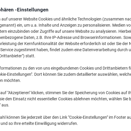
267,99 €
pro Stück
Ab 3 Stück
phären -Einstellungen
318,91 € inkl. USt
n auf unserer Website Cookies und ähnliche Technologien (zusammen na
genannt) ein, um u.a. Inhalte und Anzeigen zu personalisieren. Medien v
Menge
exkl. USt
tern einzubinden oder Zugriffe auf unsere Website zu analysieren. Hierbei
Stück
nenbezogene Daten, z.B. Ihre IP-Adresse und Browserinformationen. Sowe
1-2
279,99 €
leistung der Kernfunktionalität der Website erforderlich ist oder Sie der
Stück
3+
267,99 €
-4
n Service zugestimmt haben, findet zudem eine Datenverarbeitung durch 
Drittanbieter") statt.
Aktuell verfügbar
Lieferung 3-6 We
formationen zu den von uns eingebundenen Cookies und Drittanbietern fi
Versand durch Lieferanten
kie-Einstellungen". Dort können Sie zudem detaillierter auswählen, welch
en möchten.
Menge
auf "Akzeptieren" klicken, stimmen Sie der Speicherung von Cookies auf 
ie den Einsatz nicht essentieller Cookies ablehnen möchten, wählen Sie b
Zu einer Liste
" aus.
Lieferinformationen
Zahlu
hl können Sie jederzeit über den Link "Cookie-Einstellungen" im Footer au
nd so Ihre erteilte Einwilligung widerrufen.
Haupteigenschaften