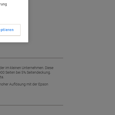
ärung
ptieren
der im kleinen Unternehmen. Diese
000 Seiten bei 5% Seitendeckung.
ta.
d hoher Auflösung mit der Epson