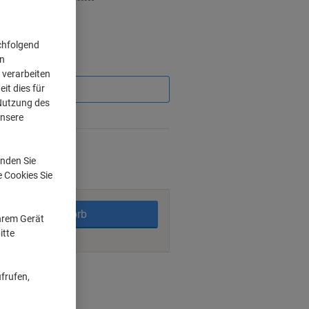
chfolgend
on
Sie
 verarbeiten
sparen
it dies für
 Nutzung des
%
unsere
rktage
nden Sie
e Cookies Sie
In den Warenkorb
Ihrem Gerät
itte
ngsmöglichkeiten
frufen,