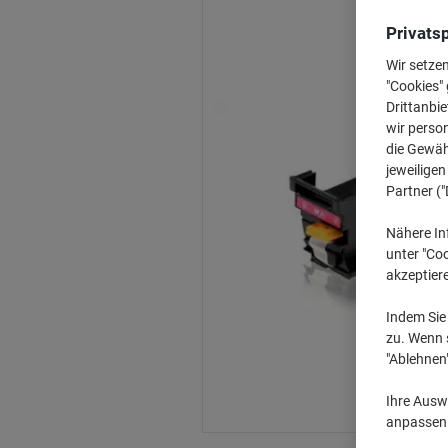
Privats
Wir setze
"Cookies" 
Drittanbie
wir perso
die Gewähr
jeweilige
Partner ("
Nähere In
unter "Coo
akzeptier
Indem Sie 
zu. Wenn s
"Ablehnen
Ihre Auswa
anpassen u