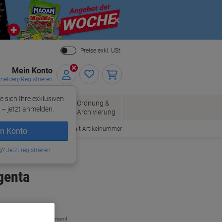
Close
Preise exkl. USt.
Mein Konto
elden/Registrieren
e sich Ihre exklusiven
ersand
Ordnung &
Bürobedarf
– jetzt anmelden.
Archivierung
Bestellen mit Artikelnummer
n Konto
g?
Jetzt registrieren
genta
zzgl. Versand