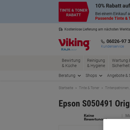
Skip
Skip
10% Rabatt auf
to
to
Content
Navigation
Bei einem Einkauf a
Passende Tinte & T
Kostenlose Lieferung am nächsten Werkt
3 Jahre Garantie auf alle Produkte
06026-97 
Kundenservice
Bewirtung
Reinigung
Wartung 
& Küche
& Hygiene
Sicherheit
Beratung
Shops
Angebote & 
Startseite
Tinte & Toner
Tintenpatronen,
Epson S050491 Orig
Ma