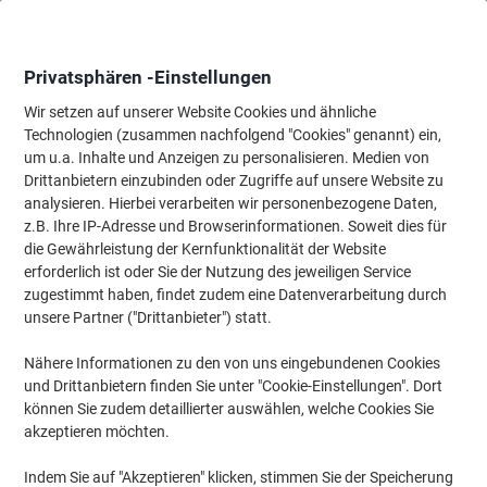
Skip
Skip
to
to
Content
Navigation
Privatsphären -Einstellungen
Wir setzen auf unserer Website Cookies und ähnliche
Technologien (zusammen nachfolgend "Cookies" genannt) ein,
Startseite
um u.a. Inhalte und Anzeigen zu personalisieren. Medien von
Papier, Versand & Pakete
Papier & Etiketten
Papier
Fotopap
Drittanbietern einzubinden oder Zugriffe auf unsere Website zu
Epson Glossy Fotopapier C13S042169 DIN A4 255 g/m²
analysieren. Hierbei verarbeiten wir personenbezogene Daten,
Weiß 21 x 29,7 cm 30 Blatt
z.B. Ihre IP-Adresse und Browserinformationen. Soweit dies für
die Gewährleistung der Kernfunktionalität der Website
erforderlich ist oder Sie der Nutzung des jeweiligen Service
Marke:
Epson
Artikelnr.:
1034517
zugestimmt haben, findet zudem eine Datenverarbeitung durch
unsere Partner ("Drittanbieter") statt.
Nähere Informationen zu den von uns eingebundenen Cookies
und Drittanbietern finden Sie unter "Cookie-Einstellungen". Dort
können Sie zudem detaillierter auswählen, welche Cookies Sie
akzeptieren möchten.
Indem Sie auf "Akzeptieren" klicken, stimmen Sie der Speicherung