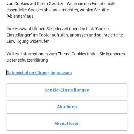
von Cookies auf Ihrem Gerät zu. Wenn sie den Einsatz nicht
essentieller Cookies ablehnen möchten, wählen Sie bitte
"Ablehnen" aus.
Ihre Auswahl können Sie jederzeit über den Link "Cookie-
Einstellungen" im Footer aufrufen, anpassen und so Ihre erteilte
Einwilligung widerrufen.
Weitere Informationen zum Thema Cookies finden Sie in unseren
Datenschutzerklärung
Datenschutzerklärung
Impressum
Sind Sie bereit, Ihre Fotos auf die nächste Ebene zu bringen
Cookie-Einstellungen
Premium Hochglanz-Fotopapier, mit dem Sie die wahre Schönheit
Ihrer Fotos hervorheben können.
Ablehnen
Vollständige Beschreibung lesen
Mehr Kaufen,
Mehr Sparen
zzgl. Versand
36,99 €
Akzeptieren
pro Pack
Ab 5 Pack
44,02 € inkl. USt