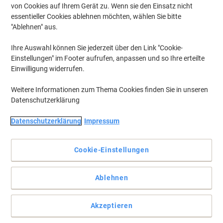
von Cookies auf Ihrem Gerät zu. Wenn sie den Einsatz nicht
essentieller Cookies ablehnen möchten, wählen Sie bitte
"Ablehnen" aus.
Ihre Auswahl können Sie jederzeit über den Link "Cookie-
Einstellungen" im Footer aufrufen, anpassen und so Ihre erteilte
Einwilligung widerrufen.
Weitere Informationen zum Thema Cookies finden Sie in unseren
Datenschutzerklärung
Datenschutzerklärung
Impressum
Für professionellen Druck von Geschäftsdokumenten
Cookie-Einstellungen
Dank der besonderen Pigmenttinte sind Ihre Dokumente resistent
gegen Wasser und Schmutz. Außerdem ist die 34XL Epson Tinte
perfekt für den Duplexdruck geeignet, da sie schnell trocknet.
Ablehnen
Vollständige Beschreibung lesen
Akzeptieren
Mehr Kaufen,
Mehr Sparen
zzgl. Versand
129,99 €
pro Multipack
Ab 3 Multipack