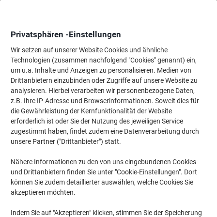
Skip
Skip
to
to
Content
Navigation
Privatsphären -Einstellungen
Wir setzen auf unserer Website Cookies und ähnliche
Technologien (zusammen nachfolgend "Cookies" genannt) ein,
Startseite
um u.a. Inhalte und Anzeigen zu personalisieren. Medien von
Tinte & Toner
Tintenpatronen, Druckerpatronen, Druckerfarbbänd
Drittanbietern einzubinden oder Zugriffe auf unsere Website zu
Epson 34XL Original Tintenpatrone C13T34764010
analysieren. Hierbei verarbeiten wir personenbezogene Daten,
Schwarz, Cyan, Magenta, Gelb Multipack 4 Stück
z.B. Ihre IP-Adresse und Browserinformationen. Soweit dies für
die Gewährleistung der Kernfunktionalität der Website
erforderlich ist oder Sie der Nutzung des jeweiligen Service
Marke:
Epson
Artikelnr.:
2014840
zugestimmt haben, findet zudem eine Datenverarbeitung durch
unsere Partner ("Drittanbieter") statt.
Nähere Informationen zu den von uns eingebundenen Cookies
Inkl.
und Drittanbietern finden Sie unter "Cookie-Einstellungen". Dort
Geschenk
können Sie zudem detaillierter auswählen, welche Cookies Sie
Multipack
akzeptieren möchten.
Indem Sie auf "Akzeptieren" klicken, stimmen Sie der Speicherung