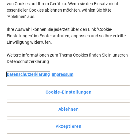
von Cookies auf Ihrem Gerät zu. Wenn sie den Einsatz nicht
essentieller Cookies ablehnen möchten, wählen Sie bitte
"Ablehnen" aus.
Ihre Auswahl können Sie jederzeit über den Link "Cookie-
Einstellungen" im Footer aufrufen, anpassen und so Ihre erteilte
Einwilligung widerrufen.
Weitere Informationen zum Thema Cookies finden Sie in unseren
Datenschutzerklärung
Datenschutzerklärung
Impressum
Cookie-Einstellungen
Erhellen Sie die dunkelsten Ecken mit Energizer
Ablehnen
Mit der handlichen und kompakten Taschenlampe X-Focus von
Energizer können Sie auch in den dunkelsten Umgebungen Licht
Akzeptieren
spenden.