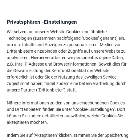
Skip
Skip
to
to
Content
Navigation
Privatsphären -Einstellungen
Wir setzen auf unserer Website Cookies und ähnliche
Technologien (zusammen nachfolgend "Cookies" genannt) ein,
Startseite
um u.a. Inhalte und Anzeigen zu personalisieren. Medien von
Wartung & Sicherheit
Maschinen & Werkzeug
Zubehör für An
Drittanbietern einzubinden oder Zugriffe auf unsere Website zu
Energizer Taschenlampe Aluminium Schwarz 15,8 x 2,9
analysieren. Hierbei verarbeiten wir personenbezogene Daten,
x 2,9 cm X-Focus
z.B. Ihre IP-Adresse und Browserinformationen. Soweit dies für
die Gewährleistung der Kernfunktionalität der Website
erforderlich ist oder Sie der Nutzung des jeweiligen Service
Marke:
Energizer
Artikelnr.:
7810942
zugestimmt haben, findet zudem eine Datenverarbeitung durch
unsere Partner ("Drittanbieter") statt.
Nähere Informationen zu den von uns eingebundenen Cookies
und Drittanbietern finden Sie unter "Cookie-Einstellungen". Dort
können Sie zudem detaillierter auswählen, welche Cookies Sie
akzeptieren möchten.
Indem Sie auf "Akzeptieren" klicken, stimmen Sie der Speicherung