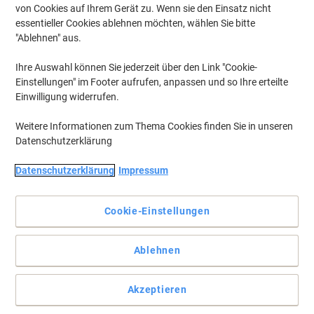
von Cookies auf Ihrem Gerät zu. Wenn sie den Einsatz nicht
Mehr Kaufen,
Mehr Sparen
essentieller Cookies ablehnen möchten, wählen Sie bitte
31,99 €
pro Stück
"Ablehnen" aus.
Ab 3 Stück
38,07 € inkl. USt
Ihre Auswahl können Sie jederzeit über den Link "Cookie-
zzgl. Versand
Einstellungen" im Footer aufrufen, anpassen und so Ihre erteilte
Aktuell verfügbar
Lieferung 2-3 Werktage
Einwilligung widerrufen.
Menge
Weitere Informationen zum Thema Cookies finden Sie in unseren
Datenschutzerklärung
Gigaset DECT Telefon A690A Duo
Schwarz Schnurlos
Datenschutzerklärung
Impressum
Mehr Kaufen,
Mehr Sparen
61,49 €
pro Stück
Cookie-Einstellungen
Ab 3 Stück
73,17 € inkl. USt
zzgl. Versand
Ablehnen
Aktuell verfügbar
Lieferung 2-3 Werktage
Menge
Akzeptieren