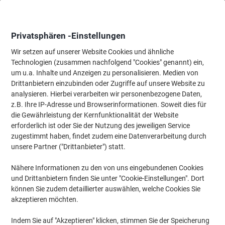
Skip
Skip
to
to
Content
Navigation
Privatsphären -Einstellungen
Wir setzen auf unserer Website Cookies und ähnliche
Technologien (zusammen nachfolgend "Cookies" genannt) ein,
Startseite
um u.a. Inhalte und Anzeigen zu personalisieren. Medien von
Bürotechnik & Technologie
Elektronik
Telekommunikation & 
Drittanbietern einzubinden oder Zugriffe auf unsere Website zu
Schnurlose Telefone
(13)
analysieren. Hierbei verarbeiten wir personenbezogene Daten,
z.B. Ihre IP-Adresse und Browserinformationen. Soweit dies für
die Gewährleistung der Kernfunktionalität der Website
Filtern nach
erforderlich ist oder Sie der Nutzung des jeweiligen Service
Ihnen fehlt noch das richtige Telefon für Ihr Büro oder für
zugestimmt haben, findet zudem eine Datenverarbeitung durch
zuhause? Dann entdecken Sie nun unsere schnurlosen Telefone
unsere Partner ("Drittanbieter") statt.
von Gigaset, Panasonic und vielen weiteren Herstellern und
bleiben Sie mit Ihren Kollegen, Kunden oder Bekannten in Kontakt.
Sparen Sie sich den lästigen Kabelsalat und machen Sie sich das
Nähere Informationen zu den von uns eingebundenen Cookies
Telefonieren leicht!
und Drittanbietern finden Sie unter "Cookie-Einstellungen". Dort
können Sie zudem detaillierter auswählen, welche Cookies Sie
akzeptieren möchten.
Gigaset DECT Telefon A690 Schwarz
Schnurlos
Indem Sie auf "Akzeptieren" klicken, stimmen Sie der Speicherung