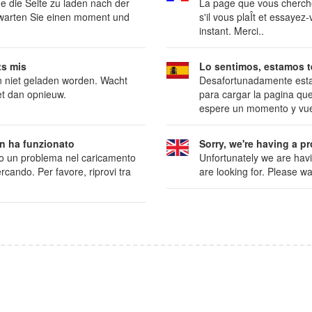
e die Seite zu laden nach der
La page que vous cherch
 warten Sie einen moment und
s'il vous plaÎt et essaye
instant. Merci..
ts mis
Lo sentimos, estamos 
n niet geladen worden. Wacht
Desafortunadamente esta
et dan opnieuw.
para cargar la pagina que
espere un momento y vuel
n ha funzionato
Sorry, we're having a p
o un problema nel caricamento
Unfortunately we are hav
ercando. Per favore, riprovi tra
are looking for. Please w