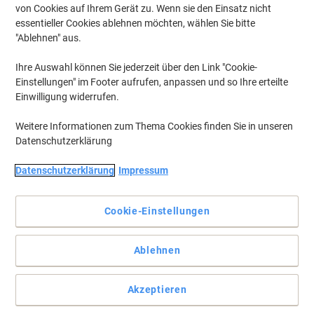
von Cookies auf Ihrem Gerät zu. Wenn sie den Einsatz nicht
essentieller Cookies ablehnen möchten, wählen Sie bitte
"Ablehnen" aus.
Ihre Auswahl können Sie jederzeit über den Link "Cookie-
Einstellungen" im Footer aufrufen, anpassen und so Ihre erteilte
Einwilligung widerrufen.
Weitere Informationen zum Thema Cookies finden Sie in unseren
Datenschutzerklärung
Datenschutzerklärung
Impressum
Cookie-Einstellungen
Très chic in frischen Farben – die praktische Ordnungsmappe
Ablehnen
von ELBA
Eine schicke Lösung für Ihr Büro, die Ihnen Ordnung verschafft.
Akzeptieren
Mit der ELBA Ordnungsmappe chic behalten Sie garantiert die
Übersicht.