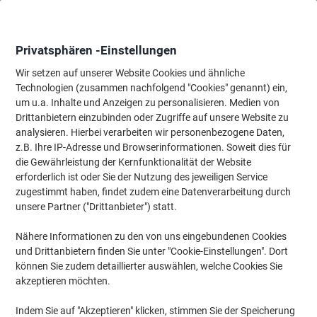
Skip
Skip
to
to
Content
Navigation
Privatsphären -Einstellungen
Wir setzen auf unserer Website Cookies und ähnliche
Technologien (zusammen nachfolgend "Cookies" genannt) ein,
Startseite
um u.a. Inhalte und Anzeigen zu personalisieren. Medien von
Ordnung & Archivierung
Ordner & Mappen
Dokumentenablag
Drittanbietern einzubinden oder Zugriffe auf unsere Website zu
ELBA Ordnungsmappe chic DIN A4 Grün Karton 25 x 1,5
analysieren. Hierbei verarbeiten wir personenbezogene Daten,
x 31,5 cm
z.B. Ihre IP-Adresse und Browserinformationen. Soweit dies für
die Gewährleistung der Kernfunktionalität der Website
erforderlich ist oder Sie der Nutzung des jeweiligen Service
Marke:
ELBA
Artikelnr.:
42496-GN
zugestimmt haben, findet zudem eine Datenverarbeitung durch
unsere Partner ("Drittanbieter") statt.
Nähere Informationen zu den von uns eingebundenen Cookies
Nachhaltig
und Drittanbietern finden Sie unter "Cookie-Einstellungen". Dort
können Sie zudem detaillierter auswählen, welche Cookies Sie
akzeptieren möchten.
Indem Sie auf "Akzeptieren" klicken, stimmen Sie der Speicherung