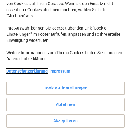
von Cookies auf Ihrem Gerät zu. Wenn sie den Einsatz nicht
essentieller Cookies ablehnen möchten, wählen Sie bitte
"Ablehnen" aus.
Ihre Auswahl können Sie jederzeit über den Link "Cookie-
Einstellungen" im Footer aufrufen, anpassen und so Ihre erteilte
Einwilligung widerrufen.
Weitere Informationen zum Thema Cookies finden Sie in unseren
Datenschutzerklärung
Datenschutzerklärung
Impressum
Cookie-Einstellungen
Robuste Mappen aus Recycling-Hartpappe mit Druckknopf
Ablehnen
Sammeln, Transportieren oder Ablegen – die stabile Elba
Dokumentenmappe ist unglaublich vielseitig. Hervorragend
Akzeptieren
stapelbar, steht sie auch gut aufrecht. Die Mappe besticht durch
ihr gradliniges Strukturdesign.