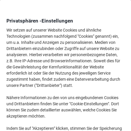
Skip
Skip
to
to
Content
Navigation
Privatsphären -Einstellungen
Wir setzen auf unserer Website Cookies und ähnliche
Technologien (zusammen nachfolgend "Cookies" genannt) ein,
Startseite
um u.a. Inhalte und Anzeigen zu personalisieren. Medien von
Ordnung & Archivierung
Ordner & Mappen
Dokumentenablag
Drittanbietern einzubinden oder Zugriffe auf unsere Website zu
ELBA Dokumentenmappe 31416 DIN A4 Schwarz Karton
analysieren. Hierbei verarbeiten wir personenbezogene Daten,
24 x 6,5 x 31,5 cm
z.B. Ihre IP-Adresse und Browserinformationen. Soweit dies für
die Gewährleistung der Kernfunktionalität der Website
erforderlich ist oder Sie der Nutzung des jeweiligen Service
Marke:
ELBA
Artikelnr.:
31406-SZ
zugestimmt haben, findet zudem eine Datenverarbeitung durch
unsere Partner ("Drittanbieter") statt.
Nähere Informationen zu den von uns eingebundenen Cookies
und Drittanbietern finden Sie unter "Cookie-Einstellungen". Dort
können Sie zudem detaillierter auswählen, welche Cookies Sie
akzeptieren möchten.
Indem Sie auf "Akzeptieren" klicken, stimmen Sie der Speicherung