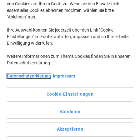
von Cookies auf Ihrem Gerät zu. Wenn sie den Einsatz nicht
essentieller Cookies ablehnen möchten, wählen Sie bitte
"Ablehnen" aus.
Ihre Auswahl können Sie jederzeit über den Link "Cookie-
Einstellungen" im Footer aufrufen, anpassen und so Ihre erteilte
Einwilligung widerrufen.
Weitere Informationen zum Thema Cookies finden Sie in unseren
Datenschutzerklärung
Datenschutzerklärung
Impressum
Cookie-Einstellungen
Farbige Ordner mit auswechselbaren Rückenschildern
Ablehnen
Mit den vollfarbigen Elba rado brilliant Ordnern können Sie ihre
Unterlagen jetzt noch einfacher sortieren und bis zu 570 DIN A4
Akzeptieren
aufbewahren. Dank aufgeklebtem Rückenschild können Sie ihn
zusätzlich beschriften.