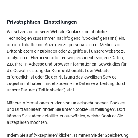
Skip
Skip
to
to
Content
Navigation
Privatsphären -Einstellungen
Wir setzen auf unserer Website Cookies und ähnliche
Technologien (zusammen nachfolgend "Cookies" genannt) ein,
Startseite
um u.a. Inhalte und Anzeigen zu personalisieren. Medien von
Ordnung & Archivierung
Ordner & Mappen
Ordner & Ringbüc
Drittanbietern einzubinden oder Zugriffe auf unsere Website zu
ELBA Rado Brilliant Ordner Breit DIN A4 80 mm Grau 2
analysieren. Hierbei verarbeiten wir personenbezogene Daten,
Ringe 100022615 Kunststoff
z.B. Ihre IP-Adresse und Browserinformationen. Soweit dies für
die Gewährleistung der Kernfunktionalität der Website
erforderlich ist oder Sie der Nutzung des jeweiligen Service
Marke:
ELBA
Artikelnr.:
10417-GU
zugestimmt haben, findet zudem eine Datenverarbeitung durch
unsere Partner ("Drittanbieter") statt.
Nähere Informationen zu den von uns eingebundenen Cookies
und Drittanbietern finden Sie unter "Cookie-Einstellungen". Dort
können Sie zudem detaillierter auswählen, welche Cookies Sie
akzeptieren möchten.
Indem Sie auf "Akzeptieren" klicken, stimmen Sie der Speicherung