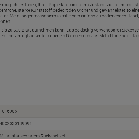
rmöglicht es Ihnen, Ihren Papierkram in gutem Zustand zu halten und ist s
benfrohe, starke Kunststoff bedeckt den Ordner und gewährleistet so ein
usten Metallbogenmechanismus mit einem einfach zu bedienenden Hebel, 
önnen.
 bis zu 500 Blatt aufnehmen kann. Das beidseitig verwendbare Rückensch
zieren und verfügt außerdem über ein Daumenloch aus Metall für eine ein
1016086
4002030139091
Mit austauschbarem Rückenetikett