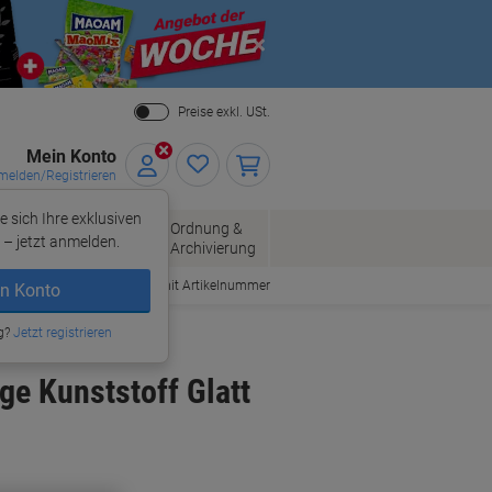
Close
Preise exkl. USt.
Mein Konto
elden/Registrieren
e sich Ihre exklusiven
ersand
Ordnung &
Bürobedarf
– jetzt anmelden.
Archivierung
Bestellen mit Artikelnummer
n Konto
g?
Jetzt registrieren
ge Kunststoff Glatt