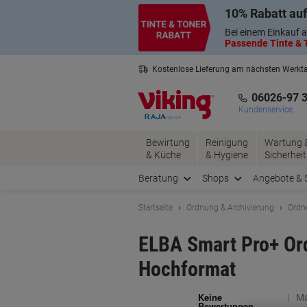
Skip
Skip
10% Rabatt auf
to
to
Content
Navigation
Bei einem Einkauf a
Passende Tinte & T
Kostenlose Lieferung am nächsten Werkt
3 Jahre Garantie auf alle Produkte
06026-97 
Kundenservice
Bewirtung
Reinigung
Wartung 
& Küche
& Hygiene
Sicherheit
Beratung
Shops
Angebote & 
Startseite
Ordnung & Archivierung
Ordn
ELBA Smart Pro+ Ord
Hochformat
Ma