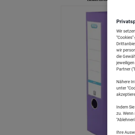
Privats
Wir setze
"Cookies" 
Drittanbie
wir perso
die Gewähr
jeweilige
Partner ("
Nähere In
unter "Coo
akzeptier
Indem Sie 
zu. Wenn s
"Ablehnen
Ihre Auswa