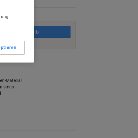
rktage
ärung
In den Warenkorb
ptieren
ngsmöglichkeiten
en-Material
anismus
l