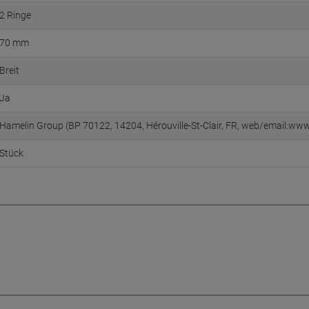
2 Ringe
70 mm
Breit
Ja
Hamelin Group (BP 70122, 14204, Hérouville-St-Clair, FR, web/email:w
Stück