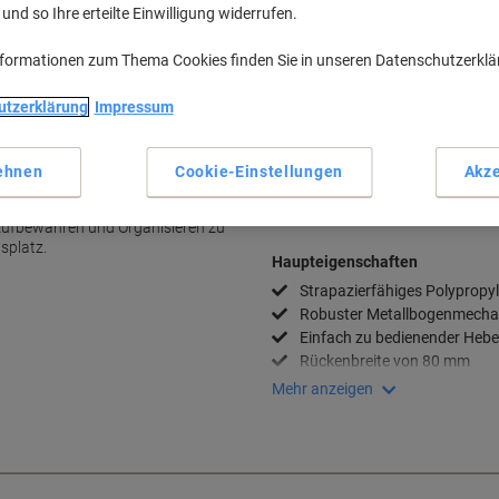
Stück
40+
4,69 €
-9%
nd so Ihre erteilte Einwilligung widerrufen.
Aktuell verfügbar
Lieferung 2-3 We
nformationen zum Thema Cookies finden Sie in unseren Datenschutzerkl
Menge
utzerklärung
Impressum
Zu einer Liste
ehnen
Cookie-Einstellungen
Akze
okumente mit Elba
Lieferinformationen
Zahlu
Aufbewahren und Organisieren zu
splatz.
Haupteigenschaften
Strapazierfähiges Polypropyl
Robuster Metallbogenmech
Einfach zu bedienender Hebe
Rückenbreite von 80 mm
Mehr anzeigen