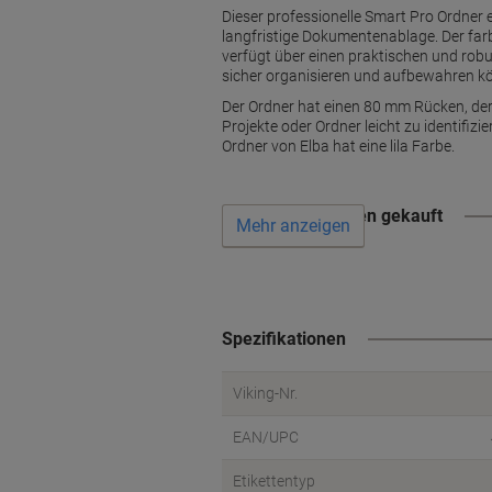
Dieser professionelle Smart Pro Ordner e
langfristige Dokumentenablage. Der far
verfügt über einen praktischen und rob
sicher organisieren und aufbewahren k
Der Ordner hat einen 80 mm Rücken, der
Projekte oder Ordner leicht zu identifi
Ordner von Elba hat eine lila Farbe.
Wird oft zusammen gekauft
Mehr anzeigen
Spezifikationen
Viking-Nr.
EAN/UPC
Etikettentyp