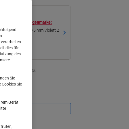
ren mit unserer Eigenmarke:
chfolgend
dner Breit DIN A4 75 mm Violett 2
 Matt Hochformat
on
 verarbeiten
it dies für
 Nutzung des
unsere
zzgl. Versand
nden Sie
e Cookies Sie
Sie
Ihrem Gerät
sparen
itte
frufen,