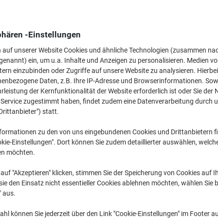
phären -Einstellungen
Wechseln und spa
n auf unserer Website Cookies und ähnliche Technologien (zusammen na
Viking Premium Or
Ringe Kunststoff
genannt) ein, um u.a. Inhalte und Anzeigen zu personalisieren. Medien v
tern einzubinden oder Zugriffe auf unsere Website zu analysieren. Hierbei
2,99 €
nenbezogene Daten, z.B. Ihre IP-Adresse und Browserinformationen. Sowe
leistung der Kernfunktionalität der Website erforderlich ist oder Sie der
n Service zugestimmt haben, findet zudem eine Datenverarbeitung durch 
Drittanbieter") statt.
Mehr Kaufen,
Mehr Sparen
4,69 €
pro Stück
Ab 40 Stück
formationen zu den von uns eingebundenen Cookies und Drittanbietern fi
5,58 € inkl. USt
kie-Einstellungen". Dort können Sie zudem detaillierter auswählen, welch
en möchten.
Menge
exkl. USt
auf "Akzeptieren" klicken, stimmen Sie der Speicherung von Cookies auf 
ie den Einsatz nicht essentieller Cookies ablehnen möchten, wählen Sie b
Stück
1-19
5,19 €
" aus.
Stück
20-39
4,99 €
-3%
hl können Sie jederzeit über den Link "Cookie-Einstellungen" im Footer au