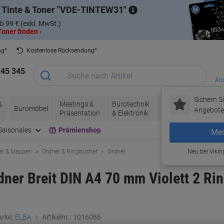
 Tinte & Toner
VDE-TINTEW31
b 99 € (exkl. MwSt.)
oner finden ›
ag*
Kostenlose Rücksendung*
345 345
Anm
Sichern Si
&
Meetings &
Bürotechnik
Tinte &
Papier, V
Büromöbel
Angebote 
Präsentation
& Elektronik
Toner
& Pakete
Saisonales
Prämienshop
Mei
er & Mappen
Ordner & Ringbücher
Ordner
Neu bei Vikin
ner Breit DIN A4 70 mm Violett 2 Rin
rke:
ELBA
Artikelnr.:
1016086