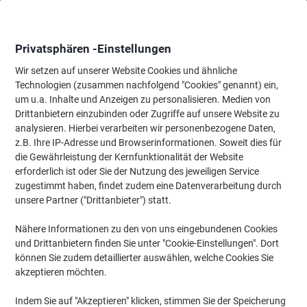
Skip
Skip
to
to
Content
Navigation
Privatsphären -Einstellungen
Wir setzen auf unserer Website Cookies und ähnliche
Technologien (zusammen nachfolgend "Cookies" genannt) ein,
Startseite
um u.a. Inhalte und Anzeigen zu personalisieren. Medien von
Bürobedarf
Schreiben & Zeichnen
Marker
Whiteboard-Mar
Drittanbietern einzubinden oder Zugriffe auf unsere Website zu
edding 250 Non-permanent Whiteboard-Marker Blau
analysieren. Hierbei verarbeiten wir personenbezogene Daten,
Mittel Rundspitze 1,5 - 3 mm 100% Recycelt
z.B. Ihre IP-Adresse und Browserinformationen. Soweit dies für
die Gewährleistung der Kernfunktionalität der Website
erforderlich ist oder Sie der Nutzung des jeweiligen Service
Marke:
edding
Artikelnr.:
250-BU
zugestimmt haben, findet zudem eine Datenverarbeitung durch
unsere Partner ("Drittanbieter") statt.
Nähere Informationen zu den von uns eingebundenen Cookies
Nachhaltig
und Drittanbietern finden Sie unter "Cookie-Einstellungen". Dort
können Sie zudem detaillierter auswählen, welche Cookies Sie
akzeptieren möchten.
Indem Sie auf "Akzeptieren" klicken, stimmen Sie der Speicherung