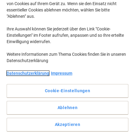
von Cookies auf Ihrem Gerät zu. Wenn sie den Einsatz nicht
essentieller Cookies ablehnen möchten, wählen Sie bitte
"Ablehnen" aus.
Ihre Auswahl können Sie jederzeit über den Link "Cookie-
Einstellungen" im Footer aufrufen, anpassen und so Ihre erteilte
Einwilligung widerrufen.
Weitere Informationen zum Thema Cookies finden Sie in unseren
Datenschutzerklärung
Datenschutzerklärung
Impressum
Cookie-Einstellungen
Whiteboardmarker zum Schreiben und Markieren auf
Ablehnen
Whiteboards. Die Rundspitze hat eine Strichbreite von 1,5-3
mm.
Akzeptieren
Einfach rückstandsfrei trocken abwischbar, Produkt mit stabilem
Aluminiumschaft kann bis zu einigen Tagen offen liegen bleiben,