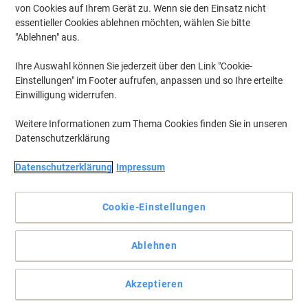
von Cookies auf Ihrem Gerät zu. Wenn sie den Einsatz nicht
essentieller Cookies ablehnen möchten, wählen Sie bitte
"Ablehnen" aus.
Ihre Auswahl können Sie jederzeit über den Link "Cookie-
Einstellungen" im Footer aufrufen, anpassen und so Ihre erteilte
Einwilligung widerrufen.
Weitere Informationen zum Thema Cookies finden Sie in unseren
Datenschutzerklärung
Datenschutzerklärung
Impressum
Mit Ecover Toilettenreiniger wird alles zuverlässig sauber
Der Toilettenreiniger von Ecover sorgt dafür, dass Ihre Hygiene
Cookie-Einstellungen
und Sauberkeit makellos sein wird. Überzeugen Sie sich selbst und
greifen Sie zu!
Ablehnen
Vollständige Beschreibung lesen
Mehr Kaufen,
Mehr Sparen
zzgl. Versand
4,69 €
pro Stück
Akzeptieren
Ab 5 Stück
5,58 € inkl. USt