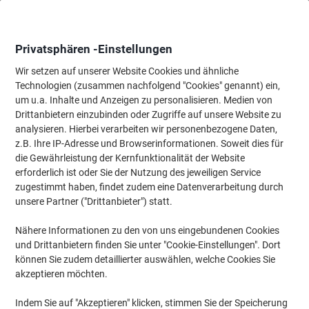
Skip
Skip
to
to
Content
Navigation
Privatsphären -Einstellungen
Wir setzen auf unserer Website Cookies und ähnliche
Technologien (zusammen nachfolgend "Cookies" genannt) ein,
Startseite
um u.a. Inhalte und Anzeigen zu personalisieren. Medien von
Reinigung & Hygiene
Reinigung & Hygiene
Reinigungsmittel
Drittanbietern einzubinden oder Zugriffe auf unsere Website zu
Ecover WC-Reiniger 8078423 750 ml
analysieren. Hierbei verarbeiten wir personenbezogene Daten,
z.B. Ihre IP-Adresse und Browserinformationen. Soweit dies für
die Gewährleistung der Kernfunktionalität der Website
Marke:
Ecover
Artikelnr.:
8078423
erforderlich ist oder Sie der Nutzung des jeweiligen Service
zugestimmt haben, findet zudem eine Datenverarbeitung durch
unsere Partner ("Drittanbieter") statt.
Nachhaltig
Nähere Informationen zu den von uns eingebundenen Cookies
und Drittanbietern finden Sie unter "Cookie-Einstellungen". Dort
können Sie zudem detaillierter auswählen, welche Cookies Sie
akzeptieren möchten.
Indem Sie auf "Akzeptieren" klicken, stimmen Sie der Speicherung