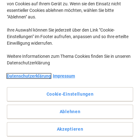
von Cookies auf Ihrem Gerät zu. Wenn sie den Einsatz nicht
essentieller Cookies ablehnen möchten, wählen Sie bitte
"Ablehnen" aus.
Ihre Auswahl können Sie jederzeit über den Link "Cookie-
Einstellungen" im Footer aufrufen, anpassen und so Ihre erteilte
Einwilligung widerrufen.
Weitere Informationen zum Thema Cookies finden Sie in unseren
Datenschutzerklärung
Datenschutzerklärung
Impressum
Cookie-Einstellungen
Vereinfachen Sie die professionelle Etikettierung mit dem Dymo
Ablehnen
LabelManager Executive 640
Der Etikettendrucker Dymo LabelManager Executive 640 bietet
Akzeptieren
Präzision, Mobilität und ein optimiertes Design für vielseitige
Beschriftungsanwendungen mit müheloser Gerätekonnektivität