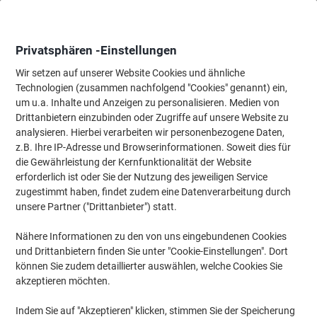
Skip
Skip
to
to
Content
Navigation
Privatsphären -Einstellungen
Wir setzen auf unserer Website Cookies und ähnliche
Technologien (zusammen nachfolgend "Cookies" genannt) ein,
Startseite
um u.a. Inhalte und Anzeigen zu personalisieren. Medien von
Bürotechnik & Technologie
Büromaschinen & Zubehör
Etiket
Drittanbietern einzubinden oder Zugriffe auf unsere Website zu
DYMO LabelManager Executive 640 CB
analysieren. Hierbei verarbeiten wir personenbezogene Daten,
Etikettendrucker Thermodruck AZERTY Schwarz
z.B. Ihre IP-Adresse und Browserinformationen. Soweit dies für
die Gewährleistung der Kernfunktionalität der Website
erforderlich ist oder Sie der Nutzung des jeweiligen Service
Marke:
DYMO
Artikelnr.:
1291048
zugestimmt haben, findet zudem eine Datenverarbeitung durch
unsere Partner ("Drittanbieter") statt.
Nähere Informationen zu den von uns eingebundenen Cookies
und Drittanbietern finden Sie unter "Cookie-Einstellungen". Dort
können Sie zudem detaillierter auswählen, welche Cookies Sie
akzeptieren möchten.
Indem Sie auf "Akzeptieren" klicken, stimmen Sie der Speicherung