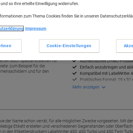
nd so Ihre erteilte Einwilligung widerrufen.
Menge
nformationen zum Thema Cookies finden Sie in unseren Datenschutzerkl
Zu einer Liste
utzerklärung
Impressum
Lieferinformationen
Zahlu
ehnen
Cookie-Einstellungen
Akze
hiedlichsten Ansprüche
Haupteigenschaften
tten auch Spezial-Etiketten für
Authentisches DYMO-Produk
te: zum Beispiel für die
Einfach anzubringen und ab
amensschildern und für den
Kompatibel mit LabelWriter 4
Praktisches Format: 19 x 5
Mehr anzeigen
wie der Name schon verrät, für alle möglichen Zwecke vorgesehen. Mit den
liebige Etikett erstellen und verschiedenen Gegenständen oder Oberfläch
h in den Etikettendruckern LabelWriter 450, 450 Turbo und 450 Twin Turb