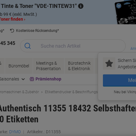
 Tinte & Toner
VDE-TINTEW31
b 99 € (exkl. MwSt.)
oner finden ›
ag*
Kostenlose Rücksendung*
345 345
Anm
Sichern Si
&
Meetings &
Bürotechnik
Tinte &
Papier, V
Büromöbel
Angebote 
Präsentation
& Elektronik
Toner
& Pakete
Saisonales
Prämienshop
Mei
romaschinen & Zubehör
Etikettendrucker & Beschriftungsbänder
Neu bei Vikin
Etiketten & 
Authentisch 11355 18432 Selbsthafte
 Etiketten
rke:
DYMO
Artikelnr.:
D11355