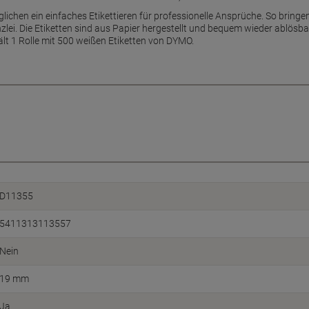
ichen ein einfaches Etikettieren für professionelle Ansprüche. So bringen
lei. Die Etiketten sind aus Papier hergestellt und bequem wieder ablösba
lt 1 Rolle mit 500 weißen Etiketten von DYMO.
D11355
5411313113557
Nein
19 mm
Ja