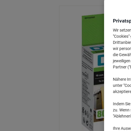
Privats
Wir setze
"Cookies" 
Drittanbie
wir perso
die Gewähr
jeweilige
Partner ("
Nähere In
unter "Coo
akzeptier
Indem Sie 
zu. Wenn s
"Ablehnen
Ihre Auswa