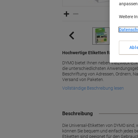
anpassen u
Weitere I
Datensch
Abl
Hochwertige Etiketten für die untersc
DYMO bietet Ihnen neben Vielzweck-Etike
die unterschiedlichsten Anwendungsgebie
Beschriftung von Adressen, Ordnern, N
Versand von Paketen.
Vollständige Beschreibung lesen
Beschreibung
Die Universal-Etiketten von DYMO sind, 
können Sie bequem und einfach jedes be
Etiketten sind geeignet für den Gebrauc