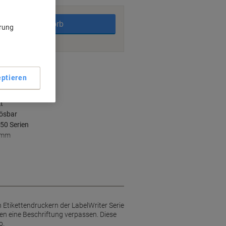
In den Warenkorb
ärung
ngsmöglichkeiten
ptieren
t
lösbar
50 Serien
1 mm
 Etikettendruckern der LabelWriter Serie
en eine Beschriftung verpassen. Diese
o.