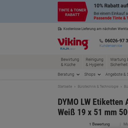
Skip
Skip
10% Rabatt auf
to
to
Content
Navigation
Bei einem Einkauf a
Passende Tinte & T
Kostenlose Lieferung am nächsten Werkt
3 Jahre Garantie auf alle Produkte
06026-97 
Kundenservice
Bewirtung
Reinigung
Wartung 
& Küche
& Hygiene
Sicherheit
Beratung
Shops
Angebote & 
Startseite
Bürotechnik & Technologie
Bü
DYMO LW Etiketten 
Weiß 19 x 51 mm 500
Ma