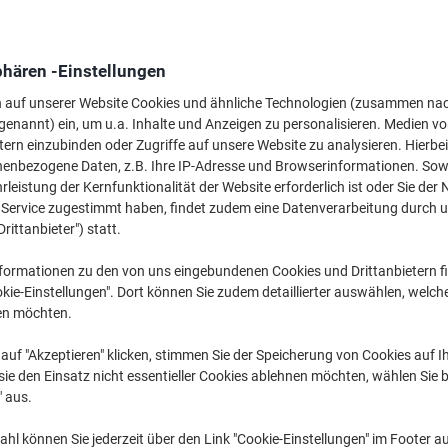
Wechseln und spa
phären -Einstellungen
Viking LW Etikett
DMRL11355-WT Haf
n auf unserer Website Cookies und ähnliche Technologien (zusammen na
mm Thermal 500 E
8,79 €
genannt) ein, um u.a. Inhalte und Anzeigen zu personalisieren. Medien v
tern einzubinden oder Zugriffe auf unsere Website zu analysieren. Hierbei
nenbezogene Daten, z.B. Ihre IP-Adresse und Browserinformationen. Sowe
Mehr Kaufen,
Mehr Sparen
leistung der Kernfunktionalität der Website erforderlich ist oder Sie der
15,49 €
pro Rolle
n Service zugestimmt haben, findet zudem eine Datenverarbeitung durch 
Ab 5 Rollen
Drittanbieter") statt.
18,43 € inkl. USt
formationen zu den von uns eingebundenen Cookies und Drittanbietern fi
Menge
exkl. USt
kie-Einstellungen". Dort können Sie zudem detaillierter auswählen, welch
en möchten.
Rollen
1-2
16,49 €
auf "Akzeptieren" klicken, stimmen Sie der Speicherung von Cookies auf 
Rollen
3-4
15,99 €
-3%
ie den Einsatz nicht essentieller Cookies ablehnen möchten, wählen Sie b
Rollen
" aus.
5+
15,49 €
-6%
hl können Sie jederzeit über den Link "Cookie-Einstellungen" im Footer au
Aktuell verfügbar
Lieferung 2-3 We