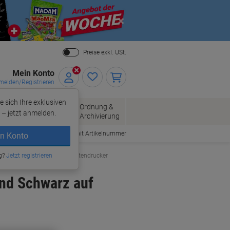
Close
Preise exkl. USt.
Mein Konto
elden/Registrieren
e sich Ihre exklusiven
ersand
Ordnung &
Bürobedarf
– jetzt anmelden.
Archivierung
Bestellen mit Artikelnummer
n Konto
g?
Beschriftungsbänder für Etikettendrucker
Jetzt registrieren
nd Schwarz auf