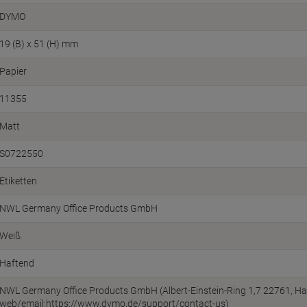
DYMO
19 (B) x 51 (H) mm
Papier
11355
Matt
S0722550
Etiketten
NWL Germany Office Products GmbH
Weiß
Haftend
NWL Germany Office Products GmbH (Albert-Einstein-Ring 1,7 22761, H
web/email:https://www.dymo.de/support/contact-us)