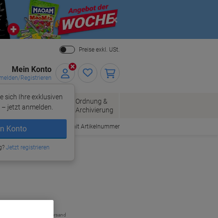
Close
Preise exkl. USt.
Mein Konto
elden/Registrieren
e sich Ihre exklusiven
ersand
Ordnung &
Bürobedarf
– jetzt anmelden.
Archivierung
Bestellen mit Artikelnummer
n Konto
g?
Jetzt registrieren
zzgl. Versand