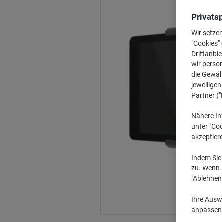
Privats
Wir setze
"Cookies" 
Drittanbie
wir perso
die Gewähr
jeweilige
Partner ("
Nähere In
unter "Coo
akzeptier
Indem Sie 
zu. Wenn s
"Ablehnen
Ihre Auswa
anpassen u