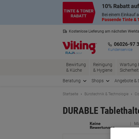
Skip
Skip
10% Rabatt auf
to
to
Content
Navigation
Bei einem Einkauf a
Passende Tinte & T
Kostenlose Lieferung am nächsten Werkt
3 Jahre Garantie auf alle Produkte
06026-97 
Kundenservice
Bewirtung
Reinigung
Wartung 
& Küche
& Hygiene
Sicherheit
Beratung
Shops
Angebote & 
Startseite
Bürotechnik & Technologie
Co
DURABLE Tablethalt
Ma