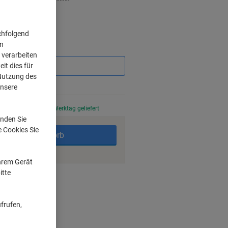
chfolgend
on
Sie
 verarbeiten
sparen
it dies für
 Nutzung des
%
unsere
stellt, am nächsten Werktag geliefert
nden Sie
e Cookies Sie
In den Warenkorb
Ihrem Gerät
itte
ngsmöglichkeiten
frufen,