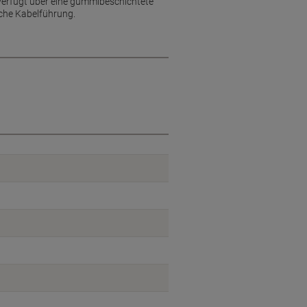
 verfügt über eine gummibeschichtete
iche Kabelführung.