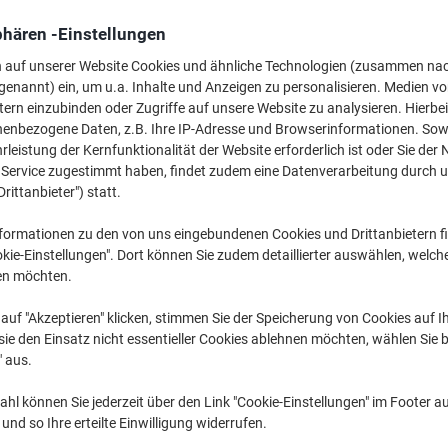
139,99 €
pro Stück
Ab 2 Stück
phären -Einstellungen
166,59 € inkl. USt
n auf unserer Website Cookies und ähnliche Technologien (zusammen na
genannt) ein, um u.a. Inhalte und Anzeigen zu personalisieren. Medien v
Menge
exkl. USt
tern einzubinden oder Zugriffe auf unsere Website zu analysieren. Hierbei
Stück
nenbezogene Daten, z.B. Ihre IP-Adresse und Browserinformationen. Sowe
1
149,99 €
leistung der Kernfunktionalität der Website erforderlich ist oder Sie der
Stück
2+
139,99 €
-6
n Service zugestimmt haben, findet zudem eine Datenverarbeitung durch 
Drittanbieter") statt.
Aktuell verfügbar
Vor 17:00 Uhr be
formationen zu den von uns eingebundenen Cookies und Drittanbietern fi
Menge
kie-Einstellungen". Dort können Sie zudem detaillierter auswählen, welch
en möchten.
Zu einer Liste
auf "Akzeptieren" klicken, stimmen Sie der Speicherung von Cookies auf 
ie den Einsatz nicht essentieller Cookies ablehnen möchten, wählen Sie b
Lieferinformationen
Zahlu
" aus.
Haupteigenschaften
hl können Sie jederzeit über den Link "Cookie-Einstellungen" im Footer au
nd so Ihre erteilte Einwilligung widerrufen.
Hält 7-13 Zoll Tablets sicher
360 Grad Drehung möglich