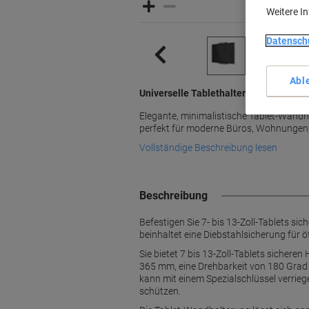
Weitere I
Datensch
Abl
Universelle Tablethalterung in Premi
Elegante, minimalistische Tablet-Wand
perfekt für moderne Büros, Wohnungen
Vollständige Beschreibung lesen
Beschreibung
Befestigen Sie 7- bis 13-Zoll-Tablets s
beinhaltet eine Diebstahlsicherung für ö
Sie bietet 7 bis 13-Zoll-Tablets sicher
365 mm, eine Drehbarkeit von 180 Grad 
kann mit einem Spezialschlüssel verrieg
schützen.