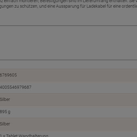
nz einfach montieren; Befestigungen sind im Lieferumfang enthalten. Sie
gungen zu schützen, und eine Aussparung für Ladekabel für eine ordentl
6769605
4005546979687
Silber
895 g
Silber
1 x Tablet Wandhalterung