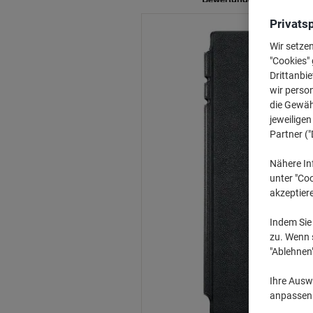
Privats
Wir setze
"Cookies" 
Drittanbie
wir perso
die Gewähr
jeweilige
Partner ("
Nähere In
unter "Coo
akzeptier
Indem Sie 
zu. Wenn s
"Ablehnen
Ihre Auswa
anpassen u