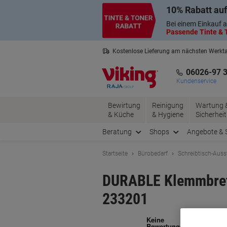
Skip
Skip
10% Rabatt auf
to
to
Content
Navigation
Bei einem Einkauf a
Passende Tinte & T
Kostenlose Lieferung am nächsten Werkt
3 Jahre Garantie auf alle Produkte
06026-97 
Kundenservice
Bewirtung
Reinigung
Wartung 
& Küche
& Hygiene
Sicherheit
Beratung
Shops
Angebote & 
Startseite
Bürobedarf
Schreibtisch-Auss
DURABLE Klemmbrett
233201
Ma