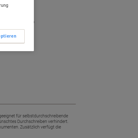
ärung
ra Halt
en Durchschreiben
für Dokumente
erung
ptieren
eeignet für selbstdurchschreibende
ünschtes Durchschreiben verhindert.
umenten. Zusätzlich verfügt die