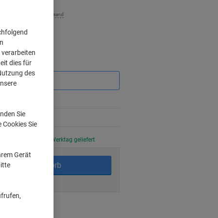
zzgl. Versand
chfolgend
on
 verarbeiten
it dies für
Sie
sparen
 Nutzung des
unsere
nden Sie
%
e Cookies Sie
stellt, am nächsten Werktag geliefert
Ihrem Gerät
In den Warenkorb
itte
frufen,
ngsmöglichkeiten