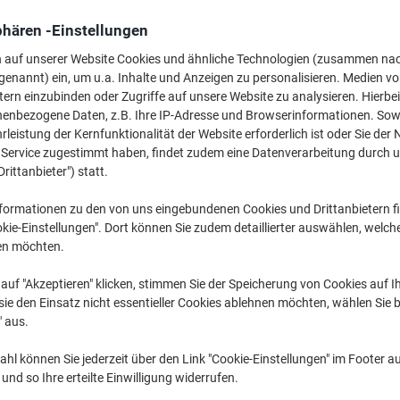
Mehr Kaufen,
Mehr Sparen
phären -Einstellungen
17,99 €
pro Stück
Ab 12 Stück
n auf unserer Website Cookies und ähnliche Technologien (zusammen na
21,41 € inkl. USt
genannt) ein, um u.a. Inhalte und Anzeigen zu personalisieren. Medien v
tern einzubinden oder Zugriffe auf unsere Website zu analysieren. Hierbei
nenbezogene Daten, z.B. Ihre IP-Adresse und Browserinformationen. Sowe
Menge
exkl. USt
leistung der Kernfunktionalität der Website erforderlich ist oder Sie der
Stück
1-5
20,59 €
n Service zugestimmt haben, findet zudem eine Datenverarbeitung durch 
Drittanbieter") statt.
Stück
6-11
19,39 €
-5%
formationen zu den von uns eingebundenen Cookies und Drittanbietern fi
Stück
12+
17,99 €
-12
kie-Einstellungen". Dort können Sie zudem detaillierter auswählen, welch
en möchten.
Aktuell verfügbar
Vor 17:00 Uhr be
auf "Akzeptieren" klicken, stimmen Sie der Speicherung von Cookies auf 
Menge
ie den Einsatz nicht essentieller Cookies ablehnen möchten, wählen Sie b
" aus.
Zu einer Liste
hl können Sie jederzeit über den Link "Cookie-Einstellungen" im Footer au
nd so Ihre erteilte Einwilligung widerrufen.
Lieferinformationen
Zahlu