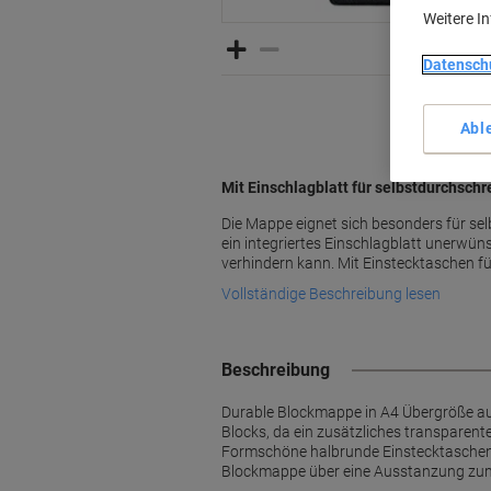
Weitere I
Datensch
Abl
Mit Einschlagblatt für selbstdurchsch
Die Mappe eignet sich besonders für se
ein integriertes Einschlagblatt unerwü
verhindern kann. Mit Einstecktaschen fü
Vollständige Beschreibung lesen
Beschreibung
Durable Blockmappe in A4 Übergröße au
Blocks, da ein zusätzliches transparen
Formschöne halbrunde Einstecktaschen i
Blockmappe über eine Ausstanzung zum 