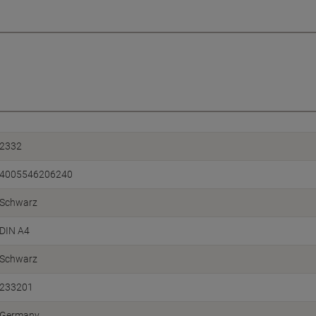
2332
4005546206240
Schwarz
DIN A4
Schwarz
233201
Germany