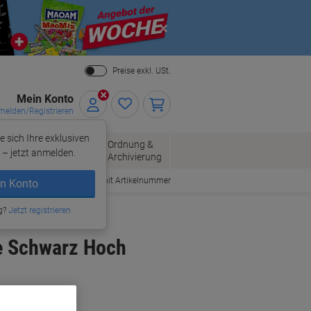
Close
Preise exkl. USt.
Mein Konto
elden/Registrieren
e sich Ihre exklusiven
ersand
Ordnung &
Bürobedarf
– jetzt anmelden.
Archivierung
Bestellen mit Artikelnummer
n Konto
g?
Jetzt registrieren
e Schwarz Hoch