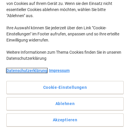
von Cookies auf Ihrem Gerät zu. Wenn sie den Einsatz nicht
essentieller Cookies ablehnen möchten, wählen Sie bitte
"Ablehnen" aus.
Ihre Auswahl können Sie jederzeit über den Link "Cookie-
Einstellungen" im Footer aufrufen, anpassen und so Ihre erteilte
Einwilligung widerrufen.
Weitere Informationen zum Thema Cookies finden Sie in unseren
Datenschutzerklärung
Datenschutzerklärung
Impressum
Cookie-Einstellungen
Ablehnen
Die cleveren, selbstklebenden Taschen stecken was weg
Die selbstklebenden, transparenten Taschen haften prima auf
Akzeptieren
Ihren Mappen, Heftern usw. – praktisch für Beschriftung und
Etikettierung, für Visitenkarten oder zusätzliches Material!