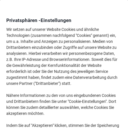
Skip
Skip
to
to
Content
Navigation
Privatsphären -Einstellungen
Wir setzen auf unserer Website Cookies und ähnliche
Technologien (zusammen nachfolgend "Cookies" genannt) ein,
Startseite
um u.a. Inhalte und Anzeigen zu personalisieren. Medien von
Ordnung & Archivierung
Ordner & Mappen
Dokumentenablag
Drittanbietern einzubinden oder Zugriffe auf unsere Website zu
DURABLE Pocketfix Selbstklebetasche Transparent PP
analysieren. Hierbei verarbeiten wir personenbezogene Daten,
(Polypropylen) Selbstklebend Pocketfix DIN A6 15 (B) x
z.B. Ihre IP-Adresse und Browserinformationen. Soweit dies für
11 (H) cm 25 Stück
die Gewährleistung der Kernfunktionalität der Website
erforderlich ist oder Sie der Nutzung des jeweiligen Service
zugestimmt haben, findet zudem eine Datenverarbeitung durch
Marke:
DURABLE
Artikelnr.:
4994336
unsere Partner ("Drittanbieter") statt.
Nähere Informationen zu den von uns eingebundenen Cookies
und Drittanbietern finden Sie unter "Cookie-Einstellungen". Dort
Format: A6
können Sie zudem detaillierter auswählen, welche Cookies Sie
akzeptieren möchten.
Indem Sie auf "Akzeptieren" klicken, stimmen Sie der Speicherung