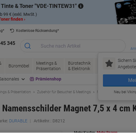
 Tinte & Toner
VDE-TINTEW31
b 99 € (exkl. MwSt.)
oner finden ›
ag*
Kostenlose Rücksendung*
345 345
Anm
Sichern Si
&
Meetings &
Bürotechnik
Tinte &
Papier, V
Büromöbel
Angebote 
Präsentation
& Elektronik
Toner
& Pakete
Saisonales
Prämienshop
Mei
ings & Präsentation
Zubehör für Besucher & Meetings
Namensschilder
Neu bei Vikin
 Namensschilder Magnet 7,5 x 4 cm K
rke:
DURABLE
Artikelnr.:
D8212
Mehr Kaufen,
Mehr Sparen