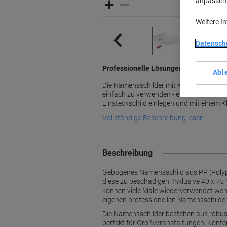
anpassen u
Weitere I
Datensch
Professionelle Lösungen für Arbeitsp
Abl
Die Namensschilder mit Klickverschlus
einfach zu verwenden - einfach die Vord
Einsteckschild einlegen und mit einem Kl
Vollständige Beschreibung lesen
Beschreibung
Gebogenes Namensschild aus PP (Polyp
diese zu beschädigen. Inklusive 40 x 7
können viele Male wiederverwendet wer
eigenen professionellen Namensschilder
Die Namensschilder bestehen aus robus
perfekt für Großveranstaltungen, Konfe