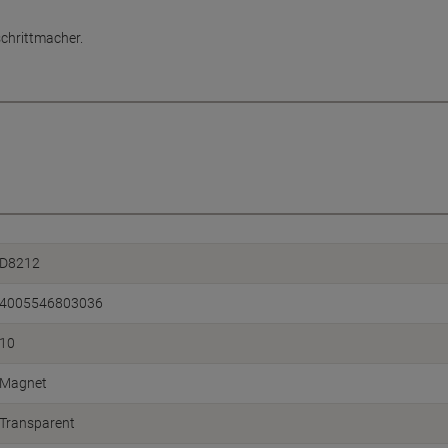
chrittmacher.
D8212
4005546803036
10
Magnet
Transparent