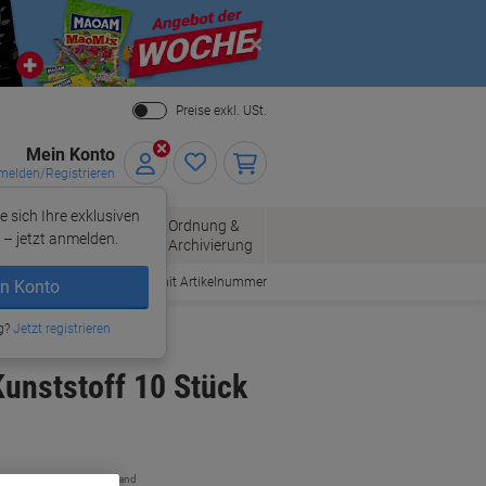
Close
Preise exkl. USt.
Mein Konto
elden/Registrieren
e sich Ihre exklusiven
ersand
Ordnung &
Bürobedarf
– jetzt anmelden.
Archivierung
Bestellen mit Artikelnummer
n Konto
g?
Jetzt registrieren
unststoff 10 Stück
zzgl. Versand