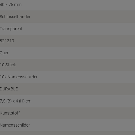
40 x 75 mm
Schlüsselbänder
Transparent
821219
Quer
10 Stück
10x Namensschilder
DURABLE
7,5 (B) x 4 (H) cm
Kunststoff
Namensschilder