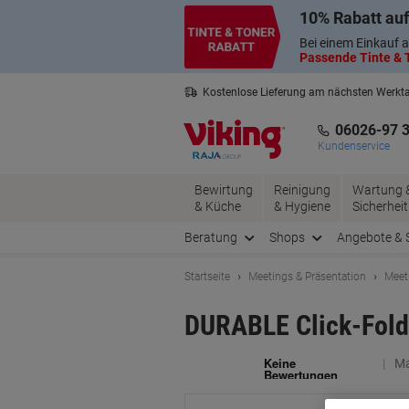
Skip
Skip
10% Rabatt auf
to
to
Content
Navigation
Bei einem Einkauf a
Passende Tinte & T
Kostenlose Lieferung am nächsten Werkt
3 Jahre Garantie auf alle Produkte
06026-97 
Kundenservice
Bewirtung
Reinigung
Wartung 
& Küche
& Hygiene
Sicherheit
Beratung
Shops
Angebote & 
Startseite
Meetings & Präsentation
Meet
DURABLE Click-Fold
Ma