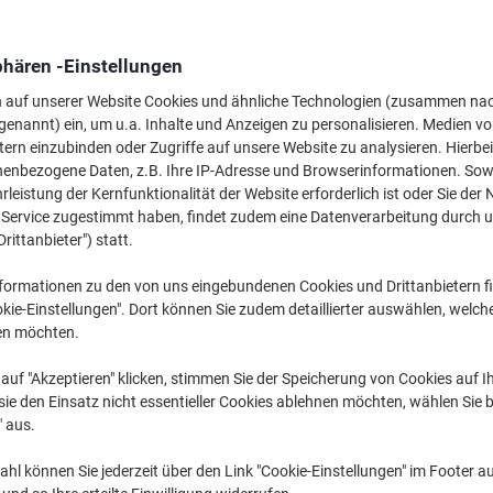
41,79 €
pro Pack
Ab 2 Pack
49,73 € inkl. USt
phären -Einstellungen
n auf unserer Website Cookies und ähnliche Technologien (zusammen na
Menge
exkl. USt
genannt) ein, um u.a. Inhalte und Anzeigen zu personalisieren. Medien v
Pack
1
42,79 €
tern einzubinden oder Zugriffe auf unsere Website zu analysieren. Hierbei
nenbezogene Daten, z.B. Ihre IP-Adresse und Browserinformationen. Sowe
Pack
2+
41,79 €
-2%
leistung der Kernfunktionalität der Website erforderlich ist oder Sie der
n Service zugestimmt haben, findet zudem eine Datenverarbeitung durch 
Aktuell verfügbar
Vor 17:00 Uhr be
Drittanbieter") statt.
Menge
formationen zu den von uns eingebundenen Cookies und Drittanbietern fi
kie-Einstellungen". Dort können Sie zudem detaillierter auswählen, welch
Zu einer Liste
en möchten.
auf "Akzeptieren" klicken, stimmen Sie der Speicherung von Cookies auf 
Lieferinformationen
Zahlu
ie den Einsatz nicht essentieller Cookies ablehnen möchten, wählen Sie b
" aus.
Haupteigenschaften
Sicherer magnetischer Versc
hl können Sie jederzeit über den Link "Cookie-Einstellungen" im Footer au
Beschädigungsfrei an Kleidu