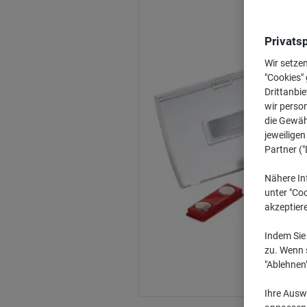
Privats
Wir setze
"Cookies" 
Drittanbie
wir perso
die Gewähr
jeweilige
Partner ("
Nähere In
unter "Coo
akzeptier
Indem Sie 
zu. Wenn s
"Ablehnen
Ihre Auswa