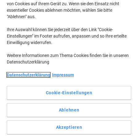
von Cookies auf Ihrem Gerät zu. Wenn sie den Einsatz nicht
essentieller Cookies ablehnen möchten, wählen Sie bitte
"Ablehnen" aus.
Ihre Auswahl können Sie jederzeit über den Link "Cookie-
Einstellungen" im Footer aufrufen, anpassen und so Ihre erteilte
Einwilligung widerrufen.
Weitere Informationen zum Thema Cookies finden Sie in unseren
Datenschutzerklärung
Datenschutzerklärung
Impressum
Cookie-Einstellungen
Klemmen statt lochen – das vielseitige Bindesystem
Ablehnen
Die elegantere Lösung für Ihre Handouts und Präsentationen:
Statt zu lochen, die Unterlagen mit Kunststoff-Deckblatt am
Akzeptieren
abgerundeten Ende einschieben. Sie können einzelne Papiere
jederzeit leicht ergänzen oder entnehmen.