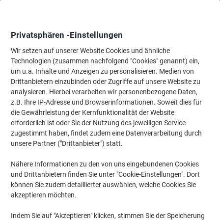
Skip
Skip
to
to
Content
Navigation
Privatsphären -Einstellungen
Wir setzen auf unserer Website Cookies und ähnliche
Technologien (zusammen nachfolgend "Cookies" genannt) ein,
Startseite
um u.a. Inhalte und Anzeigen zu personalisieren. Medien von
Ordnung & Archivierung
Ordner & Mappen
Präsentation
K
Drittanbietern einzubinden oder Zugriffe auf unsere Website zu
DURABLE Klemmschiene Spine Bar 9mm A4 Transparent
analysieren. Hierbei verarbeiten wir personenbezogene Daten,
DIN A4 Transparent Kunststoff 13 x 297 mm 25 Stück
z.B. Ihre IP-Adresse und Browserinformationen. Soweit dies für
die Gewährleistung der Kernfunktionalität der Website
erforderlich ist oder Sie der Nutzung des jeweiligen Service
Marke:
DURABLE
Artikelnr.:
3578301
zugestimmt haben, findet zudem eine Datenverarbeitung durch
unsere Partner ("Drittanbieter") statt.
Nähere Informationen zu den von uns eingebundenen Cookies
und Drittanbietern finden Sie unter "Cookie-Einstellungen". Dort
können Sie zudem detaillierter auswählen, welche Cookies Sie
akzeptieren möchten.
Indem Sie auf "Akzeptieren" klicken, stimmen Sie der Speicherung