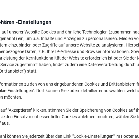
Mehr Kaufen,
Mehr Sparen
42,39 €
pro Pack
Ab 5 Pack
phären -Einstellungen
50,44 € inkl. USt
n auf unserer Website Cookies und ähnliche Technologien (zusammen na
genannt) ein, um u.a. Inhalte und Anzeigen zu personalisieren. Medien v
Menge
exkl. USt
tern einzubinden oder Zugriffe auf unsere Website zu analysieren. Hierbei
Pack
1-2
46,39 €
nenbezogene Daten, z.B. Ihre IP-Adresse und Browserinformationen. Sowe
leistung der Kernfunktionalität der Website erforderlich ist oder Sie der
Pack
3-4
44,39 €
-4%
n Service zugestimmt haben, findet zudem eine Datenverarbeitung durch 
Drittanbieter") statt.
Pack
5+
42,39 €
-8%
formationen zu den von uns eingebundenen Cookies und Drittanbietern fi
Aktuell verfügbar
Vor 17:00 Uhr be
kie-Einstellungen". Dort können Sie zudem detaillierter auswählen, welch
en möchten.
Menge
auf "Akzeptieren" klicken, stimmen Sie der Speicherung von Cookies auf 
Zu einer Liste
ie den Einsatz nicht essentieller Cookies ablehnen möchten, wählen Sie b
" aus.
Lieferinformationen
Zahlu
hl können Sie jederzeit über den Link "Cookie-Einstellungen" im Footer au