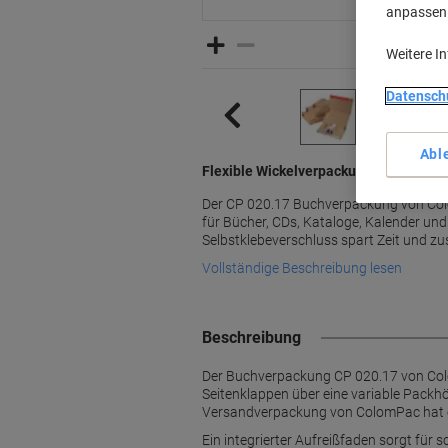
anpassen u
Weitere I
Datensch
Abl
Flexible Wickelverpackung für Bücher
Der CP 020.17 Buchverpackung von Col
für Bücher, CDs, Kataloge, Kalender und 
Selbstklebeverschluss spart Zeit und zu
Vollständige Beschreibung lesen
Beschreibung
Der Buchverpackung CP 020.17 von Colom
Seitenklappen über eine variable Packhö
Versandverpackung von ColomPac hat ein
Ein integrierter Aufreißfaden sorgt fü