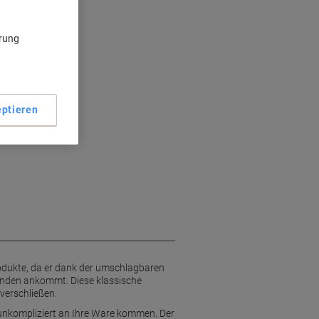
ärung
ptieren
odukte, da er dank der umschlagbaren
Kunden ankommt. Diese klassische
verschließen.
 unkompliziert an Ihre Ware kommen. Der