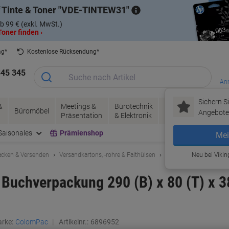
 Tinte & Toner
VDE-TINTEW31
b 99 € (exkl. MwSt.)
oner finden ›
ag*
Kostenlose Rücksendung*
345 345
Anm
Sichern Si
&
Meetings &
Bürotechnik
Tinte &
Papier, V
Büromöbel
Angebote 
Präsentation
& Elektronik
Toner
& Pakete
Saisonales
Prämienshop
Mei
acken & Versenden
Versandkartons, -rohre & Falthülsen
Päckchen & Pakete
Neu bei Vikin
Buchverpackung 290 (B) x 80 (T) x 
rke:
ColomPac
Artikelnr.:
6896952