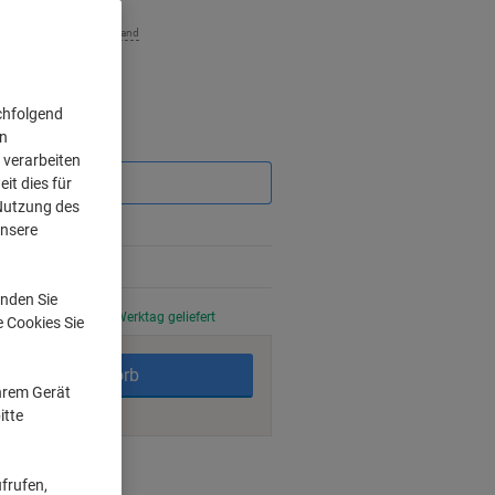
zzgl. Versand
chfolgend
on
Sie
 verarbeiten
sparen
it dies für
 Nutzung des
unsere
nden Sie
stellt, am nächsten Werktag geliefert
e Cookies Sie
In den Warenkorb
Ihrem Gerät
itte
ngsmöglichkeiten
frufen,