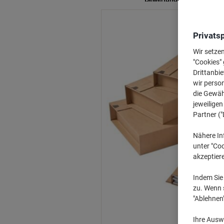
Privats
Wir setze
"Cookies" 
Drittanbie
wir perso
die Gewähr
jeweilige
Partner ("
Nähere In
unter "Coo
akzeptier
Indem Sie 
zu. Wenn s
"Ablehnen
Ihre Auswa