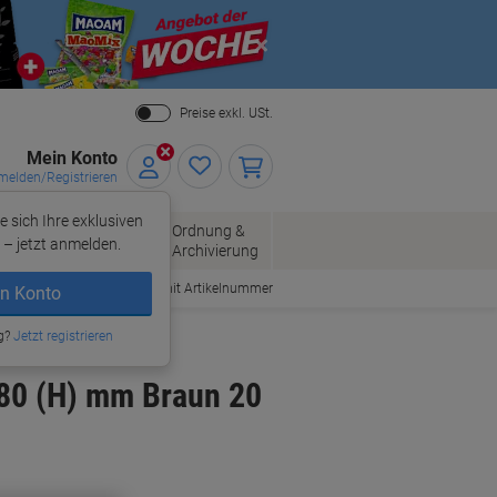
Close
Preise exkl. USt.
Mein Konto
elden/Registrieren
e sich Ihre exklusiven
ersand
Ordnung &
Bürobedarf
– jetzt anmelden.
Archivierung
Bestellen mit Artikelnummer
n Konto
g?
Jetzt registrieren
380 (H) mm Braun 20