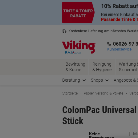
Skip
Skip
10% Rabatt auf
to
to
Content
Navigation
Bei einem Einkauf a
Passende Tinte & T
Kostenlose Lieferung am nächsten Werkt
3 Jahre Garantie auf alle Produkte
06026-97 
Kundenservice
Bewirtung
Reinigung
Wartung 
& Küche
& Hygiene
Sicherheit
Beratung
Shops
Angebote & 
Startseite
Papier, Versand & Pakete
Verp
ColomPac Universal 
Stück
Ma