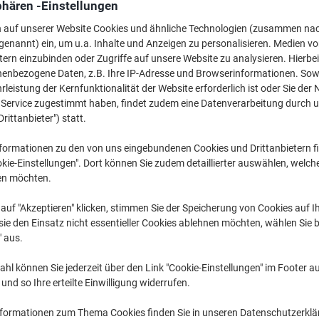
phären -Einstellungen
Mehr Kaufen,
Mehr Sparen
20,99 €
n auf unserer Website Cookies und ähnliche Technologien (zusammen na
pro Stück
Ab 3 Stück
genannt) ein, um u.a. Inhalte und Anzeigen zu personalisieren. Medien v
24,98 € inkl. USt
tern einzubinden oder Zugriffe auf unsere Website zu analysieren. Hierbei
nenbezogene Daten, z.B. Ihre IP-Adresse und Browserinformationen. Sowe
leistung der Kernfunktionalität der Website erforderlich ist oder Sie der
Menge
exkl. USt
n Service zugestimmt haben, findet zudem eine Datenverarbeitung durch 
Stück
1
22,19 €
Drittanbieter") statt.
Stück
2
21,69 €
-2%
formationen zu den von uns eingebundenen Cookies und Drittanbietern fi
kie-Einstellungen". Dort können Sie zudem detaillierter auswählen, welch
Stück
3+
20,99 €
-5%
en möchten.
Aktuell verfügbar
Lieferung 2-3 We
auf "Akzeptieren" klicken, stimmen Sie der Speicherung von Cookies auf 
ie den Einsatz nicht essentieller Cookies ablehnen möchten, wählen Sie b
Menge
" aus.
Zu einer Liste
hl können Sie jederzeit über den Link "Cookie-Einstellungen" im Footer au
nd so Ihre erteilte Einwilligung widerrufen.
Lieferinformationen
Zahlu
nformationen zum Thema Cookies finden Sie in unseren Datenschutzerkl