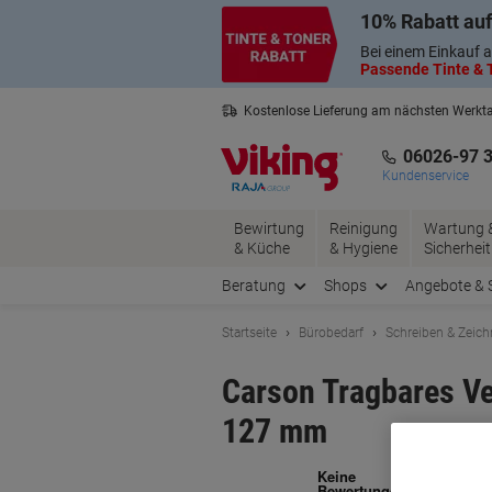
Skip
Skip
10% Rabatt auf
to
to
Content
Navigation
Bei einem Einkauf a
Passende Tinte & T
Kostenlose Lieferung am nächsten Werkt
3 Jahre Garantie auf alle Produkte
06026-97 
Kundenservice
Bewirtung
Reinigung
Wartung 
& Küche
& Hygiene
Sicherheit
Beratung
Shops
Angebote & 
Startseite
Bürobedarf
Schreiben & Zeic
Carson Tragbares V
127 mm
Ma