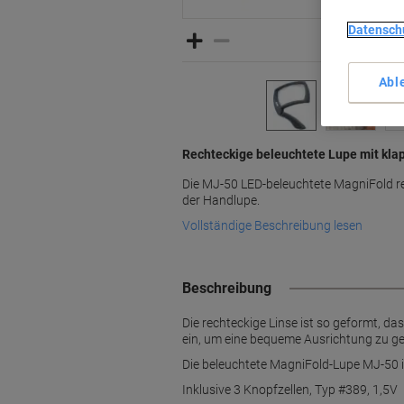
Datensch
Abl
Rechteckige beleuchtete Lupe mit kla
Die MJ-50 LED-beleuchtete MagniFold re
der Handlupe.
Vollständige Beschreibung lesen
Beschreibung
Die rechteckige Linse ist so geformt, d
ein, um eine bequeme Ausrichtung zu g
Die beleuchtete MagniFold-Lupe MJ-50 is
Inklusive 3 Knopfzellen, Typ #389, 1,5V