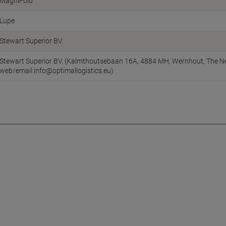
MagniFold
Lupe
Stewart Superior BV.
Stewart Superior BV. (Kalmthoutsebaan 16A, 4884 MH, Wernhout, The Ne
web/email:info@optimallogistics.eu)