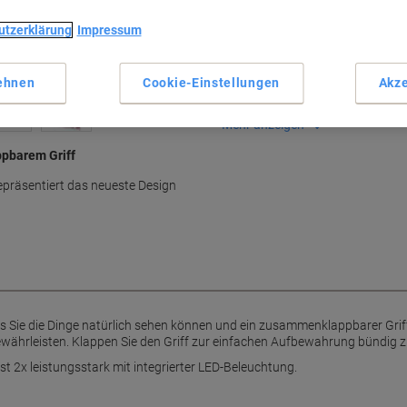
Haupteigenschaften
utzerklärung
Impressum
Rechteckige Linse für natürli
Klappbarer Griff in 3 Positio
Einfache Aufbewahrung durc
ehnen
Cookie-Einstellungen
Akze
2x Vergrößerungskraft
Mehr anzeigen
ppbarem Griff
präsentiert das neueste Design
ass Sie die Dinge natürlich sehen können und ein zusammenklappbarer Griff
ewährleisten. Klappen Sie den Griff zur einfachen Aufbewahrung bündig
t 2x leistungsstark mit integrierter LED-Beleuchtung.