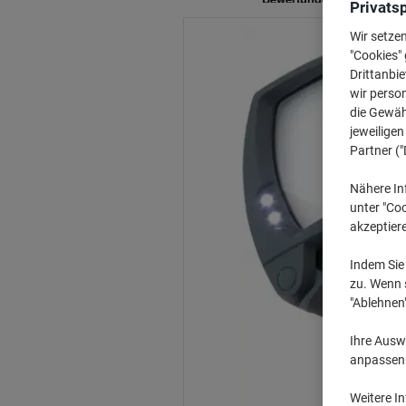
Privats
Wir setze
"Cookies" 
Drittanbie
wir perso
die Gewähr
jeweilige
Partner ("
Nähere In
unter "Coo
akzeptier
Indem Sie 
zu. Wenn s
"Ablehnen
Ihre Auswa
anpassen u
Weitere I