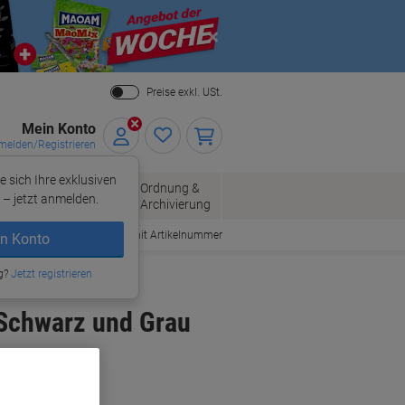
Close
Preise exkl. USt.
Mein Konto
elden/Registrieren
e sich Ihre exklusiven
ersand
Ordnung &
Bürobedarf
– jetzt anmelden.
Archivierung
Bestellen mit Artikelnummer
n Konto
g?
Jetzt registrieren
Schwarz und Grau