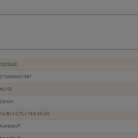
1025642
0750668001887
MJ-50
Carson
14 (B) x 2 (T) x 19,6 (H) cm
Kunststoff