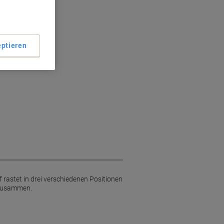
che Sicht
nen
h Klappgriff
ptieren
 rastet in drei verschiedenen Positionen
 zusammen.