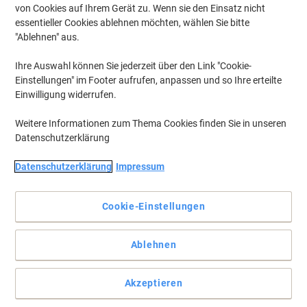
von Cookies auf Ihrem Gerät zu. Wenn sie den Einsatz nicht
essentieller Cookies ablehnen möchten, wählen Sie bitte
"Ablehnen" aus.
Ihre Auswahl können Sie jederzeit über den Link "Cookie-
Einstellungen" im Footer aufrufen, anpassen und so Ihre erteilte
Einwilligung widerrufen.
Weitere Informationen zum Thema Cookies finden Sie in unseren
Datenschutzerklärung
Datenschutzerklärung
Impressum
Die problemlose Wahl für Ihren Canon Drucker.
Die Canon PGI-2500XL M Magenta Tintenpatrone bietet
Cookie-Einstellungen
gleichbleibende Druckqualität von der ersten bis zur letzten Seite.
Bestellen Sie die Canon Original PGI-2500XL M Tintenpatrone bei
Viking.
Ablehnen
Vollständige Beschreibung lesen
Akzeptieren
Wechseln und sparen mit unserer