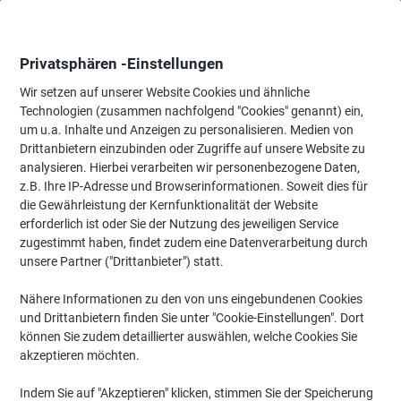
Skip
Skip
to
to
Content
Navigation
Privatsphären -Einstellungen
Wir setzen auf unserer Website Cookies und ähnliche
Technologien (zusammen nachfolgend "Cookies" genannt) ein,
Startseite
um u.a. Inhalte und Anzeigen zu personalisieren. Medien von
Tinte & Toner
Tintenpatronen, Druckerpatronen, Druckerfarbbänd
Drittanbietern einzubinden oder Zugriffe auf unsere Website zu
Canon PGI-2500XLM Original Tintenpatrone Magenta
analysieren. Hierbei verarbeiten wir personenbezogene Daten,
z.B. Ihre IP-Adresse und Browserinformationen. Soweit dies für
die Gewährleistung der Kernfunktionalität der Website
Marke:
Canon
Artikelnr.:
6955110
erforderlich ist oder Sie der Nutzung des jeweiligen Service
zugestimmt haben, findet zudem eine Datenverarbeitung durch
unsere Partner ("Drittanbieter") statt.
Inkl.
Nähere Informationen zu den von uns eingebundenen Cookies
Geschenk
und Drittanbietern finden Sie unter "Cookie-Einstellungen". Dort
können Sie zudem detaillierter auswählen, welche Cookies Sie
akzeptieren möchten.
Indem Sie auf "Akzeptieren" klicken, stimmen Sie der Speicherung