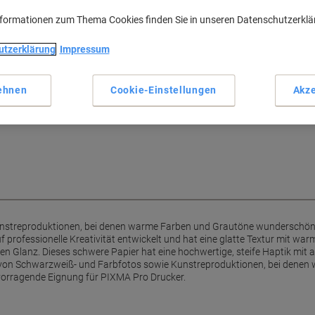
nformationen zum Thema Cookies finden Sie in unseren Datenschutzerkl
utzerklärung
Impressum
ehnen
Cookie-Einstellungen
Akze
er Oberfläche
ßergewöhnliche Bildqualität und
Kunstreproduktionen, bei denen warme Farben und Grautöne wunderschö
 professionelle Kreativität entwickelt und hat eine glatte Textur mit w
den Glanz. Dieses schwere Papier hat eine hochwertige, steife Haptik mit 
ruck von Schwarzweiß- und Farbfotos sowie Kunstreproduktionen, bei den
vorragende Eignung für PIXMA Pro Drucker.