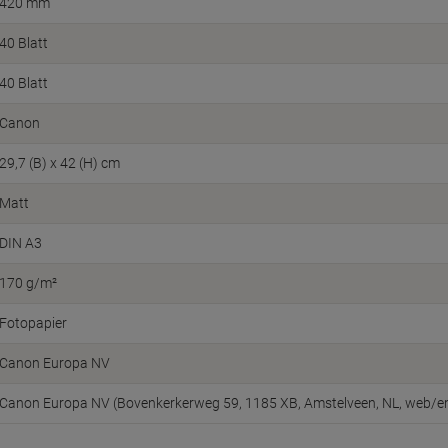
420 mm
40 Blatt
40 Blatt
Canon
29,7 (B) x 42 (H) cm
Matt
DIN A3
170 g/m²
Fotopapier
Canon Europa NV
Canon Europa NV (Bovenkerkerweg 59, 1185 XB, Amstelveen, NL, web/e