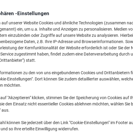
51,99 €
pro Pack
phären -Einstellungen
61,87 € inkl. USt
Vorübergehend ausverkauft
n auf unserer Website Cookies und ähnliche Technologien (zusammen na
genannt) ein, um u.a. Inhalte und Anzeigen zu personalisieren. Medien v
Senden Sie mir eine E-Mail sobald der A
Benachrichtigen Sie mich
tern einzubinden oder Zugriffe auf unsere Website zu analysieren. Hierbei
nenbezogene Daten, z.B. Ihre IP-Adresse und Browserinformationen. Sowe
Versand durch Lieferanten
leistung der Kernfunktionalität der Website erforderlich ist oder Sie der
n Service zugestimmt haben, findet zudem eine Datenverarbeitung durch 
Leider ist dieses Produkt nich
Drittanbieter") statt.
formationen zu den von uns eingebundenen Cookies und Drittanbietern fi
Lieferinformationen
Zahlu
kie-Einstellungen". Dort können Sie zudem detaillierter auswählen, welch
en möchten.
Haupteigenschaften
Mattes Fotopapier für A3-F
auf "Akzeptieren" klicken, stimmen Sie der Speicherung von Cookies auf 
Ideal für Farbfotos und Kun
ie den Einsatz nicht essentieller Cookies ablehnen möchten, wählen Sie b
Hervorragende warme Farbw
" aus.
Exzellente Umsetzung von G
Mehr anzeigen
hl können Sie jederzeit über den Link "Cookie-Einstellungen" im Footer au
nd so Ihre erteilte Einwilligung widerrufen.