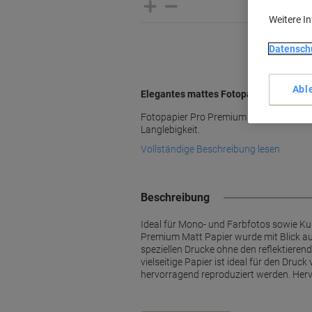
Weitere I
Datensch
Abl
Elegantes mattes Fotopapier mit glatt
Fotopapier Pro Premium Matt bietet au
Langlebigkeit.
Vollständige Beschreibung lesen
Beschreibung
Ideal für Mono- und Farbfotos sowie 
Premium Matt Papier wurde mit Blick auf
speziellen Drucke ohne den reflektieren
vielseitige Papier ist ideal für den D
hervorragend reproduziert werden. Her