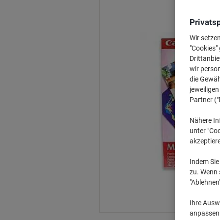
Privats
Wir setze
"Cookies" 
Drittanbie
wir perso
die Gewähr
jeweilige
Partner ("
Nähere In
unter "Coo
akzeptier
Indem Sie 
zu. Wenn s
"Ablehnen
Ihre Auswa
anpassen u