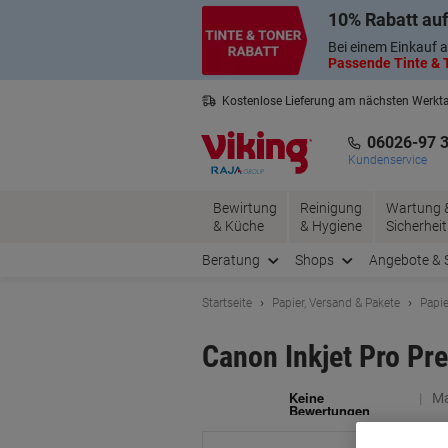
Skip
Skip
10% Rabatt auf
to
to
Content
Navigation
Bei einem Einkauf a
Passende Tinte & T
Kostenlose Lieferung am nächsten Werkt
3 Jahre Garantie auf alle Produkte
06026-97 
Kundenservice
Bewirtung
Reinigung
Wartung 
& Küche
& Hygiene
Sicherheit
Beratung
Shops
Angebote & 
Startseite
Papier, Versand & Pakete
Papie
Canon Inkjet Pro Pr
Ma