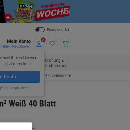
Close
Preise exkl. USt.
Mein Konto
elden/Registrieren
e sich Ihre exklusiven
ersand
Ordnung &
Bürobedarf
– jetzt anmelden.
Archivierung
Bestellen mit Artikelnummer
n Konto
g?
Jetzt registrieren
m² Weiß 40 Blatt
zzgl. Versand