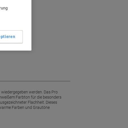
ärung
ptieren
n wiedergegeben werden. Das Pro
armweißem Farbton für die besonders
ausgezeichneter Flachheit. Dieses
en warme Farben und Grautöne