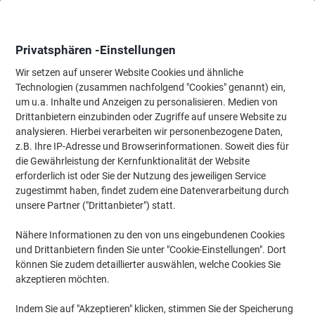
Skip
Skip
to
to
Content
Navigation
Privatsphären -Einstellungen
Wir setzen auf unserer Website Cookies und ähnliche
Technologien (zusammen nachfolgend "Cookies" genannt) ein,
Startseite
um u.a. Inhalte und Anzeigen zu personalisieren. Medien von
Tinte & Toner
Tintenpatronen, Druckerpatronen, Druckerfarbbänd
Drittanbietern einzubinden oder Zugriffe auf unsere Website zu
Canon CLI-526BK Original Tintenpatrone Schwarz
analysieren. Hierbei verarbeiten wir personenbezogene Daten,
z.B. Ihre IP-Adresse und Browserinformationen. Soweit dies für
die Gewährleistung der Kernfunktionalität der Website
Marke:
Canon
Artikelnr.:
5166747
erforderlich ist oder Sie der Nutzung des jeweiligen Service
zugestimmt haben, findet zudem eine Datenverarbeitung durch
unsere Partner ("Drittanbieter") statt.
Inkl.
Nähere Informationen zu den von uns eingebundenen Cookies
Geschenk
und Drittanbietern finden Sie unter "Cookie-Einstellungen". Dort
können Sie zudem detaillierter auswählen, welche Cookies Sie
akzeptieren möchten.
Indem Sie auf "Akzeptieren" klicken, stimmen Sie der Speicherung