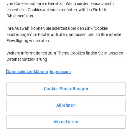
von Cookies auf Ihrem Gerät zu. Wenn sie den Einsatz nicht
essentieller Cookies ablehnen möchten, wählen Sie bitte
"Ablehnen" aus.
Ihre Auswahl können Sie jederzeit über den Link "Cookie-
Einstellungen" im Footer aufrufen, anpassen und so Ihre erteilte
Einwilligung widerrufen.
Weitere Informationen zum Thema Cookies finden Sie in unseren
Datenschutzerklärung
Datenschutzerklärung
Impressum
Bringen Sie Ihren Canon-Drucker zur Höchstleistung
Eindrucksvolle Qualität durch gestochen scharfen Text in Ihren
Cookie-Einstellungen
Unterlagen - das fällt auch Ihren Kunden auf.
Vollständige Beschreibung lesen
Ablehnen
Wechseln und sparen mit unserer
Akzeptieren
Eigenmarke:
Viking CLI-526BK Kompatibel Canon