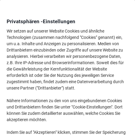
Skip
Skip
to
to
Content
Navigation
Privatsphären -Einstellungen
Wir setzen auf unserer Website Cookies und ähnliche
Technologien (zusammen nachfolgend "Cookies" genannt) ein,
Startseite
um u.a. Inhalte und Anzeigen zu personalisieren. Medien von
Tinte & Toner
Tintenpatronen, Druckerpatronen, Druckerfarbbänd
Drittanbietern einzubinden oder Zugriffe auf unsere Website zu
Brother TN-910M Original Tonerkartusche Magenta
analysieren. Hierbei verarbeiten wir personenbezogene Daten,
z.B. Ihre IP-Adresse und Browserinformationen. Soweit dies für
die Gewährleistung der Kernfunktionalität der Website
Marke:
Brother
Artikelnr.:
4928773
erforderlich ist oder Sie der Nutzung des jeweiligen Service
zugestimmt haben, findet zudem eine Datenverarbeitung durch
unsere Partner ("Drittanbieter") statt.
Nähere Informationen zu den von uns eingebundenen Cookies
und Drittanbietern finden Sie unter "Cookie-Einstellungen". Dort
können Sie zudem detaillierter auswählen, welche Cookies Sie
akzeptieren möchten.
Indem Sie auf "Akzeptieren" klicken, stimmen Sie der Speicherung