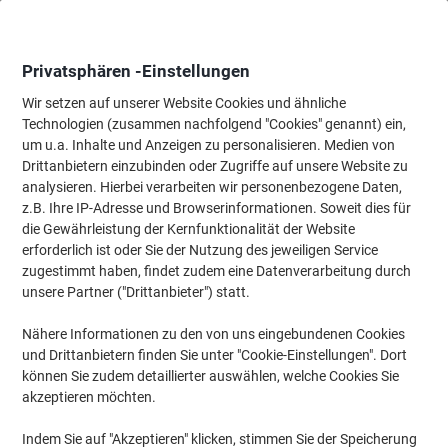
Skip
Skip
to
to
Content
Navigation
Privatsphären -Einstellungen
Wir setzen auf unserer Website Cookies und ähnliche
Technologien (zusammen nachfolgend "Cookies" genannt) ein,
Startseite
um u.a. Inhalte und Anzeigen zu personalisieren. Medien von
Tinte & Toner
Tintenpatronen, Druckerpatronen, Druckerfarbbänd
Drittanbietern einzubinden oder Zugriffe auf unsere Website zu
Brother TN-3390 Original Tonerkartusche Schwarz
analysieren. Hierbei verarbeiten wir personenbezogene Daten,
z.B. Ihre IP-Adresse und Browserinformationen. Soweit dies für
die Gewährleistung der Kernfunktionalität der Website
Marke:
Brother
Artikelnr.:
5834277
erforderlich ist oder Sie der Nutzung des jeweiligen Service
zugestimmt haben, findet zudem eine Datenverarbeitung durch
unsere Partner ("Drittanbieter") statt.
Nähere Informationen zu den von uns eingebundenen Cookies
und Drittanbietern finden Sie unter "Cookie-Einstellungen". Dort
können Sie zudem detaillierter auswählen, welche Cookies Sie
akzeptieren möchten.
Indem Sie auf "Akzeptieren" klicken, stimmen Sie der Speicherung