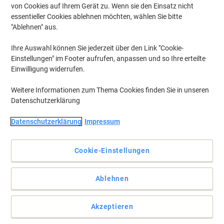
von Cookies auf Ihrem Gerät zu. Wenn sie den Einsatz nicht
essentieller Cookies ablehnen möchten, wählen Sie bitte
"Ablehnen" aus.
Ihre Auswahl können Sie jederzeit über den Link "Cookie-
Einstellungen" im Footer aufrufen, anpassen und so Ihre erteilte
Einwilligung widerrufen.
Weitere Informationen zum Thema Cookies finden Sie in unseren
Datenschutzerklärung
Datenschutzerklärung
Impressum
Genau richtig für jeden Bedarf, für jeden Arbeitsplatz
Die Brother Tonerkartusche TN-3390 ist genau richtig für Ihren
Cookie-Einstellungen
Drucker, um Ihre Erwartungen zu erfüllen. Ob im Büro oder
zuhause.
Ablehnen
Vollständige Beschreibung lesen
Mehr Kaufen,
Mehr Sparen
zzgl. Versand
201,99 €
pro Stück
Akzeptieren
Ab 3 Stück
240,37 € inkl. USt