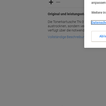
anpassen u
Weitere I
Original und leistungsstark - Tonerkar
Die Tonerkartusche TN-3130 von Brother
Datensch
austrocknen, sondern verleiht ihm die Le
verfügt über die notwendige Expertise fü
Abl
Vollständige Beschreibung lesen