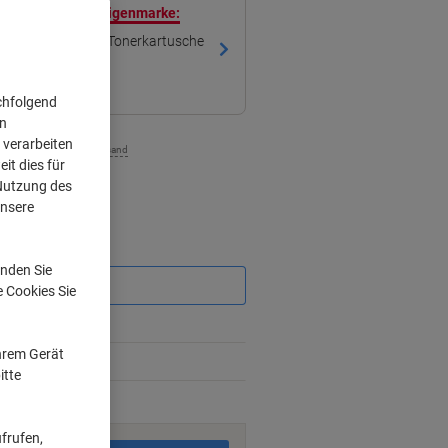
ren mit unserer Eigenmarke:
mpatibel Brother Tonerkartusche
chfolgend
on
 verarbeiten
zzgl. Versand
it dies für
 Nutzung des
unsere
Sie
sparen
nden Sie
e Cookies Sie
%
Ihrem Gerät
%
itte
rktage
frufen,