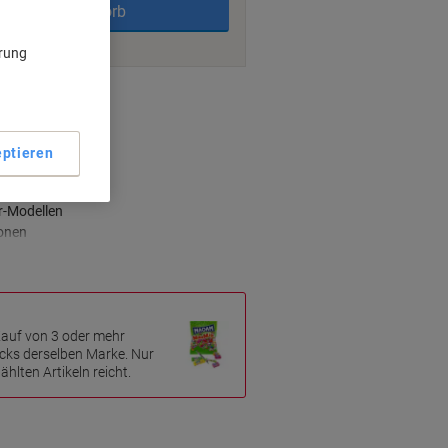
In den Warenkorb
ärung
ngsmöglichkeiten
ptieren
te
r-Modellen
ionen
Kauf von 3 oder mehr
cks derselben Marke. Nur
hlten Artikeln reicht.