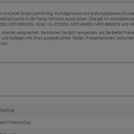
 wird jeder Druck zum Erfolg. Punktgenaues und leistungsstarkes Drucke
onerkartusche in der Farbe Schwarz ausdrucken. Dies gilt für eine Seitende
P-8060, DCP-8060DN, -5240, HL-5250DN, MFC-8460N, MFC-8860DN und 
 was sie versprechen. Sie können Sie dort verwenden, wo Sie Bedarf habe
r und Kollegen mit Ihren ausgedruckten Texten, Präsentationen, Dokumen
ruck.
TN3130
4977766636704