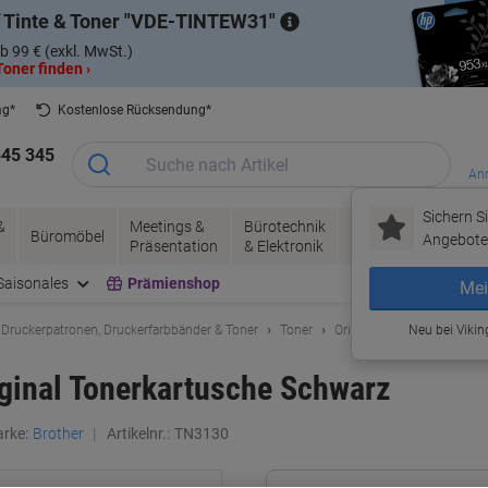
 Tinte & Toner
VDE-TINTEW31
b 99 € (exkl. MwSt.)
oner finden ›
ag*
Kostenlose Rücksendung*
345 345
Anm
Sichern Si
&
Meetings &
Bürotechnik
Tinte &
Papier, V
Büromöbel
Angebote 
Präsentation
& Elektronik
Toner
& Pakete
Saisonales
Prämienshop
Mei
 Druckerpatronen, Druckerfarbbänder & Toner
Toner
Original Tonerkartuschen
Neu bei Vikin
ginal Tonerkartusche Schwarz
rke:
Brother
Artikelnr.:
TN3130