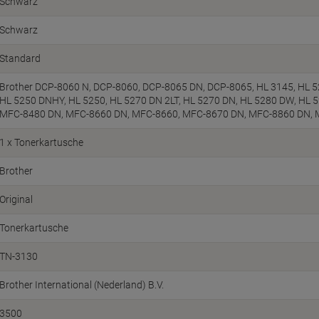
Schwarz
Schwarz
Standard
Brother DCP-8060 N, DCP-8060, DCP-8065 DN, DCP-8065, HL 3145, HL 52
HL 5250 DNHY, HL 5250, HL 5270 DN 2LT, HL 5270 DN, HL 5280 DW, HL 
MFC-8480 DN, MFC-8660 DN, MFC-8660, MFC-8670 DN, MFC-8860 DN,
1 x Tonerkartusche
Brother
Original
Tonerkartusche
TN-3130
Brother International (Nederland) B.V.
3500