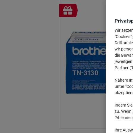
Inkl.
Geschenk
Privats
Wir setze
"Cookies" 
Drittanbie
wir perso
die Gewähr
jeweilige
Partner ("
Nähere In
unter "Coo
akzeptier
Indem Sie 
zu. Wenn s
"Ablehnen
Ihre Auswa