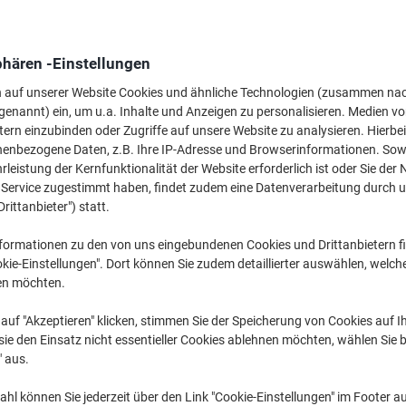
Wechseln und spa
Viking TN-3130 Ko
Schwarz
phären -Einstellungen
94,99 €
n auf unserer Website Cookies und ähnliche Technologien (zusammen na
genannt) ein, um u.a. Inhalte und Anzeigen zu personalisieren. Medien v
tern einzubinden oder Zugriffe auf unsere Website zu analysieren. Hierbei
Mehr Kaufen,
Mehr Sparen
99,99 €
pro Stück
nenbezogene Daten, z.B. Ihre IP-Adresse und Browserinformationen. Sowe
Ab 3 Stück
leistung der Kernfunktionalität der Website erforderlich ist oder Sie der
118,99 € inkl. USt
n Service zugestimmt haben, findet zudem eine Datenverarbeitung durch 
Drittanbieter") statt.
Menge
exkl. USt
formationen zu den von uns eingebundenen Cookies und Drittanbietern fi
Stück
1
109,99 €
kie-Einstellungen". Dort können Sie zudem detaillierter auswählen, welch
en möchten.
Stück
2
104,99 €
-4
auf "Akzeptieren" klicken, stimmen Sie der Speicherung von Cookies auf 
Stück
3+
99,99 €
-9
ie den Einsatz nicht essentieller Cookies ablehnen möchten, wählen Sie b
" aus.
Aktuell verfügbar
Lieferung 2-3 We
hl können Sie jederzeit über den Link "Cookie-Einstellungen" im Footer au