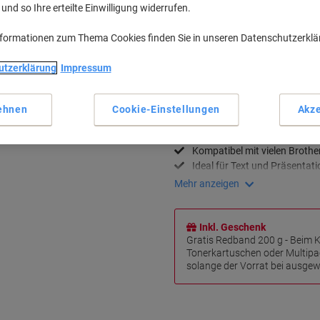
Menge
nd so Ihre erteilte Einwilligung widerrufen.
Zu einer Liste
nformationen zum Thema Cookies finden Sie in unseren Datenschutzerkl
tuschen von Brother
 lässt Ihren Drucker nicht
utzerklärung
Impressum
Lieferinformationen
Zahlu
istung, die er braucht. Brother
r jeden Druck.
Haupteigenschaften
ehnen
Cookie-Einstellungen
Akze
Bis zu 3.500 Seiten Reichwei
Punktgenaue Druckqualität
Kompatibel mit vielen Brothe
Ideal für Text und Präsentat
Mehr anzeigen
Inkl. Geschenk
Gratis Redband 200 g - Beim 
Tonerkartuschen oder Multipa
solange der Vorrat bei ausgewä