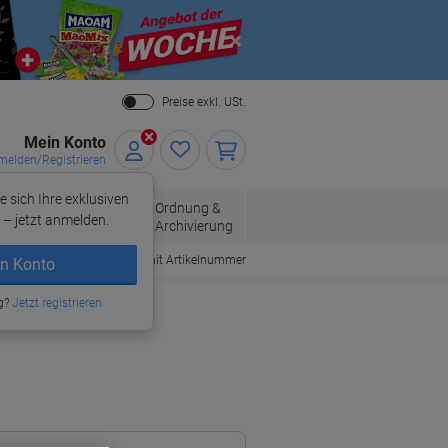
Close
Preise exkl. USt.
Mein Konto
elden/Registrieren
e sich Ihre exklusiven
ersand
Ordnung &
Bürobedarf
– jetzt anmelden.
Archivierung
Bestellen mit Artikelnummer
n Konto
g?
Jetzt registrieren