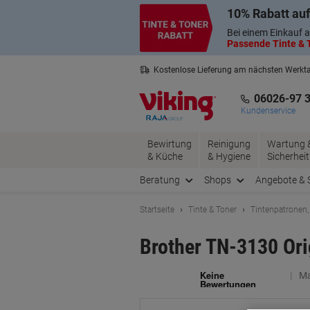
Skip
Skip
10% Rabatt auf
to
to
Content
Navigation
Bei einem Einkauf a
Passende Tinte & T
Kostenlose Lieferung am nächsten Werkt
3 Jahre Garantie auf alle Produkte
06026-97 
Kundenservice
Bewirtung
Reinigung
Wartung 
& Küche
& Hygiene
Sicherheit
Beratung
Shops
Angebote & 
Startseite
Tinte & Toner
Tintenpatronen,
Brother TN-3130 Ori
Ma