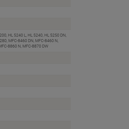
00, HL 5240 L, HL 5240, HL 5250 DN,
5280, MFC-8460 DN, MFC-8460 N,
 MFC-8860 N, MFC-8870 DW