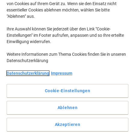
von Cookies auf Ihrem Gerät zu. Wenn sie den Einsatz nicht
essentieller Cookies ablehnen möchten, wählen Sie bitte
"Ablehnen" aus.
Ihre Auswahl können Sie jederzeit über den Link "Cookie-
Einstellungen" im Footer aufrufen, anpassen und so Ihre erteilte
Einwilligung widerrufen.
Weitere Informationen zum Thema Cookies finden Sie in unseren
Datenschutzerklärung
Datenschutzerklärung
Impressum
Farbige Ausdrucke und erstaunliche Seitenleistung in brillanter
Qualität
Cookie-Einstellungen
Mit High Capacity Toner von Brother drucken Sie nicht nur mehr,
sie sparen auch gutes Geld.
Vollständige Beschreibung lesen
Ablehnen
Mehr Kaufen,
Mehr Sparen
zzgl. Versand
169,99 €
pro Stück
Akzeptieren
Ab 3 Stück
202,29 € inkl. USt