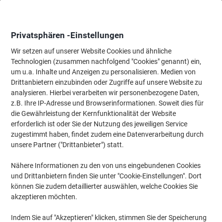
Skip
Skip
to
to
Content
Navigation
Privatsphären -Einstellungen
Wir setzen auf unserer Website Cookies und ähnliche
Technologien (zusammen nachfolgend "Cookies" genannt) ein,
Startseite
um u.a. Inhalte und Anzeigen zu personalisieren. Medien von
Tinte & Toner
Tintenpatronen, Druckerpatronen, Druckerfarbbänd
Drittanbietern einzubinden oder Zugriffe auf unsere Website zu
Brother TN-135Y Original Tonerkartusche Gelb
analysieren. Hierbei verarbeiten wir personenbezogene Daten,
z.B. Ihre IP-Adresse und Browserinformationen. Soweit dies für
die Gewährleistung der Kernfunktionalität der Website
Marke:
Brother
Artikelnr.:
TN135Y
erforderlich ist oder Sie der Nutzung des jeweiligen Service
zugestimmt haben, findet zudem eine Datenverarbeitung durch
unsere Partner ("Drittanbieter") statt.
Nähere Informationen zu den von uns eingebundenen Cookies
und Drittanbietern finden Sie unter "Cookie-Einstellungen". Dort
können Sie zudem detaillierter auswählen, welche Cookies Sie
akzeptieren möchten.
Indem Sie auf "Akzeptieren" klicken, stimmen Sie der Speicherung