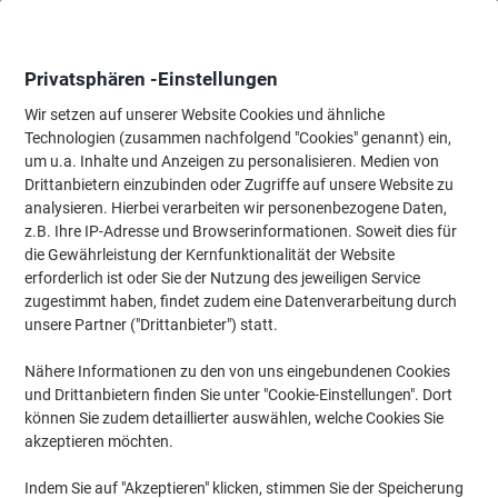
Skip
Skip
to
to
Content
Navigation
Privatsphären -Einstellungen
Wir setzen auf unserer Website Cookies und ähnliche
Technologien (zusammen nachfolgend "Cookies" genannt) ein,
Startseite
um u.a. Inhalte und Anzeigen zu personalisieren. Medien von
Tinte & Toner
Tintenpatronen, Druckerpatronen, Druckerfarbbänd
Drittanbietern einzubinden oder Zugriffe auf unsere Website zu
Brother LC-421XLM Original Tintenpatrone Magenta
analysieren. Hierbei verarbeiten wir personenbezogene Daten,
z.B. Ihre IP-Adresse und Browserinformationen. Soweit dies für
die Gewährleistung der Kernfunktionalität der Website
Marke:
Brother
Artikelnr.:
1221421
erforderlich ist oder Sie der Nutzung des jeweiligen Service
zugestimmt haben, findet zudem eine Datenverarbeitung durch
unsere Partner ("Drittanbieter") statt.
Inkl.
Nähere Informationen zu den von uns eingebundenen Cookies
Geschenk
und Drittanbietern finden Sie unter "Cookie-Einstellungen". Dort
können Sie zudem detaillierter auswählen, welche Cookies Sie
akzeptieren möchten.
Indem Sie auf "Akzeptieren" klicken, stimmen Sie der Speicherung