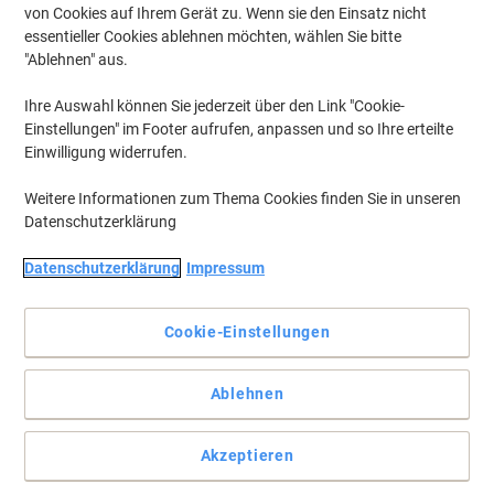
von Cookies auf Ihrem Gerät zu. Wenn sie den Einsatz nicht
essentieller Cookies ablehnen möchten, wählen Sie bitte
"Ablehnen" aus.
Ihre Auswahl können Sie jederzeit über den Link "Cookie-
Einstellungen" im Footer aufrufen, anpassen und so Ihre erteilte
Einwilligung widerrufen.
Weitere Informationen zum Thema Cookies finden Sie in unseren
Datenschutzerklärung
Datenschutzerklärung
Impressum
Beständige Bänder für ein sauberes Druckergebnis.
Cookie-Einstellungen
Die M-Bänder sind ideal für Innenanwendungen. Die laminierten
TZe-Bänder sind wisch-, wetter- und kratzfest, haben einen
patentierten Hinterbanddruck und sind temperaturbeständig von
Ablehnen
-80 bis +150 Grad Celsius.
Vollständige Beschreibung lesen
Akzeptieren
Mehr Kaufen,
Mehr Sparen
zzgl. Versand
pro Stück