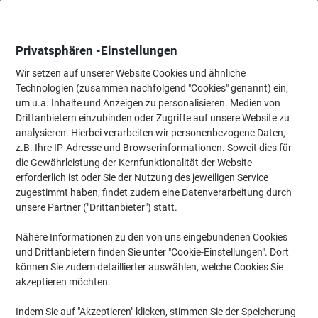
Skip
Skip
to
to
Content
Navigation
Privatsphären -Einstellungen
Wir setzen auf unserer Website Cookies und ähnliche
Technologien (zusammen nachfolgend "Cookies" genannt) ein,
Startseite
um u.a. Inhalte und Anzeigen zu personalisieren. Medien von
Bürotechnik & Technologie
Büromaschinen & Zubehör
Etiket
Drittanbietern einzubinden oder Zugriffe auf unsere Website zu
Brother TZe-S221 Authentic Schriftband Extra-stark
analysieren. Hierbei verarbeiten wir personenbezogene Daten,
klebend Schwarzer Druck auf Weiß 9 mm x 8m
z.B. Ihre IP-Adresse und Browserinformationen. Soweit dies für
die Gewährleistung der Kernfunktionalität der Website
erforderlich ist oder Sie der Nutzung des jeweiligen Service
Marke:
Brother
Artikelnr.:
5740956
zugestimmt haben, findet zudem eine Datenverarbeitung durch
unsere Partner ("Drittanbieter") statt.
Nähere Informationen zu den von uns eingebundenen Cookies
und Drittanbietern finden Sie unter "Cookie-Einstellungen". Dort
können Sie zudem detaillierter auswählen, welche Cookies Sie
akzeptieren möchten.
Indem Sie auf "Akzeptieren" klicken, stimmen Sie der Speicherung