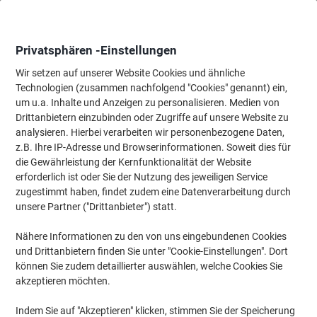
Skip
Skip
to
to
Content
Navigation
Privatsphären -Einstellungen
Wir setzen auf unserer Website Cookies und ähnliche
Technologien (zusammen nachfolgend "Cookies" genannt) ein,
Startseite
um u.a. Inhalte und Anzeigen zu personalisieren. Medien von
Bürotechnik & Technologie
Büromaschinen & Zubehör
Etiket
Drittanbietern einzubinden oder Zugriffe auf unsere Website zu
Brother TZe-435 Authentic Schriftband Selbstklebend
analysieren. Hierbei verarbeiten wir personenbezogene Daten,
Weißer Druck auf Red 12 mm x 8m
z.B. Ihre IP-Adresse und Browserinformationen. Soweit dies für
die Gewährleistung der Kernfunktionalität der Website
erforderlich ist oder Sie der Nutzung des jeweiligen Service
Marke:
Brother
Artikelnr.:
5740722
zugestimmt haben, findet zudem eine Datenverarbeitung durch
unsere Partner ("Drittanbieter") statt.
Nähere Informationen zu den von uns eingebundenen Cookies
und Drittanbietern finden Sie unter "Cookie-Einstellungen". Dort
können Sie zudem detaillierter auswählen, welche Cookies Sie
akzeptieren möchten.
Indem Sie auf "Akzeptieren" klicken, stimmen Sie der Speicherung