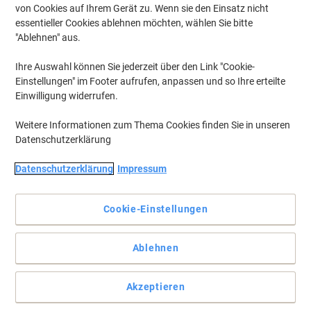
von Cookies auf Ihrem Gerät zu. Wenn sie den Einsatz nicht
essentieller Cookies ablehnen möchten, wählen Sie bitte
"Ablehnen" aus.
Ihre Auswahl können Sie jederzeit über den Link "Cookie-
Einstellungen" im Footer aufrufen, anpassen und so Ihre erteilte
Einwilligung widerrufen.
Weitere Informationen zum Thema Cookies finden Sie in unseren
Datenschutzerklärung
Datenschutzerklärung
Impressum
Beständige Bänder für ein sauberes Druckergebnis.
Cookie-Einstellungen
Wählen Sie das Band, das Ihren Bedürfnissen am besten
entspricht. Das Etikettenband TZE435 von Brother ist 12 mm breit
und hat eine weiße bis rote Farbe.
Ablehnen
Vollständige Beschreibung lesen
Akzeptieren
Mehr Kaufen,
Mehr Sparen
zzgl. Versand
17,59 €
pro Stück
Ab 3 Stück