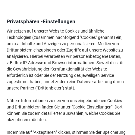
Skip
Skip
to
to
Content
Navigation
Privatsphären -Einstellungen
Wir setzen auf unserer Website Cookies und ähnliche
Technologien (zusammen nachfolgend "Cookies" genannt) ein,
Startseite
um u.a. Inhalte und Anzeigen zu personalisieren. Medien von
Wartung & Sicherheit
Maschinen & Werkzeug
Handwerkzeuge
Drittanbietern einzubinden oder Zugriffe auf unsere Website zu
Bosch GLL 3-80 C Professional Kreuzlinienlaser
analysieren. Hierbei verarbeiten wir personenbezogene Daten,
z.B. Ihre IP-Adresse und Browserinformationen. Soweit dies für
die Gewährleistung der Kernfunktionalität der Website
Marke:
Bosch
Artikelnr.:
1049905
erforderlich ist oder Sie der Nutzung des jeweiligen Service
zugestimmt haben, findet zudem eine Datenverarbeitung durch
unsere Partner ("Drittanbieter") statt.
Neu
Nähere Informationen zu den von uns eingebundenen Cookies
und Drittanbietern finden Sie unter "Cookie-Einstellungen". Dort
können Sie zudem detaillierter auswählen, welche Cookies Sie
akzeptieren möchten.
Indem Sie auf "Akzeptieren" klicken, stimmen Sie der Speicherung