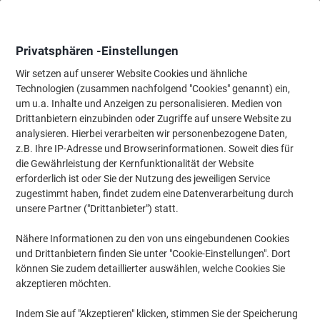
Skip
Skip
to
to
Content
Navigation
Privatsphären -Einstellungen
Wir setzen auf unserer Website Cookies und ähnliche
Technologien (zusammen nachfolgend "Cookies" genannt) ein,
Startseite
um u.a. Inhalte und Anzeigen zu personalisieren. Medien von
Wartung & Sicherheit
Maschinen & Werkzeug
Elektrowerkzeu
Drittanbietern einzubinden oder Zugriffe auf unsere Website zu
Bosch GKS 12V-26 Akku-Kreissäge
analysieren. Hierbei verarbeiten wir personenbezogene Daten,
z.B. Ihre IP-Adresse und Browserinformationen. Soweit dies für
die Gewährleistung der Kernfunktionalität der Website
Marke:
Bosch
Artikelnr.:
1049959
erforderlich ist oder Sie der Nutzung des jeweiligen Service
zugestimmt haben, findet zudem eine Datenverarbeitung durch
unsere Partner ("Drittanbieter") statt.
Nähere Informationen zu den von uns eingebundenen Cookies
und Drittanbietern finden Sie unter "Cookie-Einstellungen". Dort
können Sie zudem detaillierter auswählen, welche Cookies Sie
akzeptieren möchten.
Indem Sie auf "Akzeptieren" klicken, stimmen Sie der Speicherung