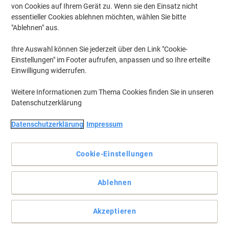
von Cookies auf Ihrem Gerät zu. Wenn sie den Einsatz nicht
essentieller Cookies ablehnen möchten, wählen Sie bitte
"Ablehnen" aus.
Ihre Auswahl können Sie jederzeit über den Link "Cookie-
Einstellungen" im Footer aufrufen, anpassen und so Ihre erteilte
Einwilligung widerrufen.
Weitere Informationen zum Thema Cookies finden Sie in unseren
Datenschutzerklärung
Datenschutzerklärung
Impressum
Cookie-Einstellungen
Bosch Professional Starter-Set für maximale Leistung und
Ablehnen
Effizienz
Das Bosch Professional Starter-Set mit 12V Akkus und
Akzeptieren
Schnellladegerät bietet mehr Laufzeit, hohe Ladegeschwindigkeit
und volle Systemkompatibilität für Profianwendungen