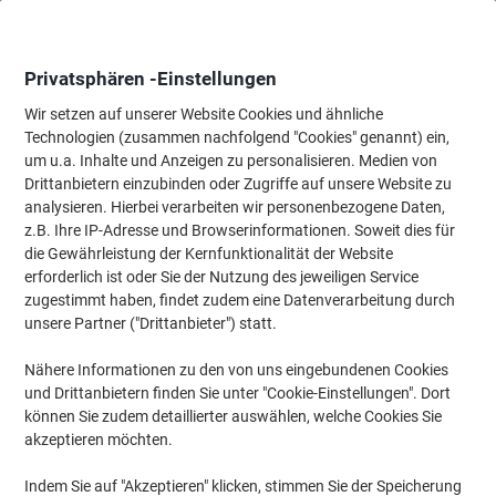
Skip
Skip
to
to
Content
Navigation
Privatsphären -Einstellungen
Wir setzen auf unserer Website Cookies und ähnliche
Technologien (zusammen nachfolgend "Cookies" genannt) ein,
Startseite
um u.a. Inhalte und Anzeigen zu personalisieren. Medien von
Wartung & Sicherheit
Maschinen & Werkzeug
Elektrowerkzeu
Drittanbietern einzubinden oder Zugriffe auf unsere Website zu
Bosch 1x2.0Ah + 1x4.0Ah +GAL 12V-40 12 V 2 Lithium-
analysieren. Hierbei verarbeiten wir personenbezogene Daten,
Ionen (Li-Ionen) Standard Starter Set
z.B. Ihre IP-Adresse und Browserinformationen. Soweit dies für
die Gewährleistung der Kernfunktionalität der Website
erforderlich ist oder Sie der Nutzung des jeweiligen Service
Marke:
Bosch
Artikelnr.:
1050467
zugestimmt haben, findet zudem eine Datenverarbeitung durch
unsere Partner ("Drittanbieter") statt.
Nähere Informationen zu den von uns eingebundenen Cookies
und Drittanbietern finden Sie unter "Cookie-Einstellungen". Dort
können Sie zudem detaillierter auswählen, welche Cookies Sie
akzeptieren möchten.
Indem Sie auf "Akzeptieren" klicken, stimmen Sie der Speicherung