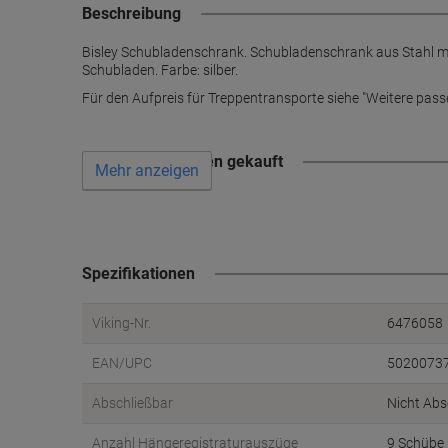
Beschreibung
Bisley Schubladenschrank. Schubladenschrank aus Stahl mit
Schubladen. Farbe: silber.
Für den Aufpreis für Treppentransporte siehe "Weitere passe
Wird oft zusammen gekauft
Mehr anzeigen
Spezifikationen
Viking-Nr.
6476058
EAN/UPC
5020073
Abschließbar
Nicht Abs
Anzahl Hängeregistraturauszüge
9 Schübe