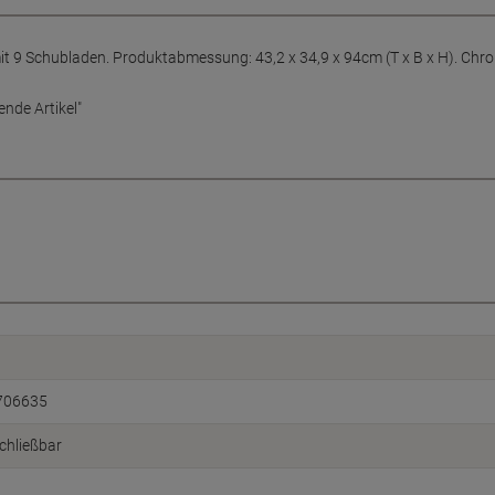
 9 Schubladen. Produktabmessung: 43,2 x 34,9 x 94cm (T x B x H). Chromb
nde Artikel"
706635
chließbar