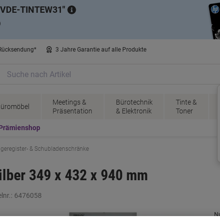
VDE-TINTEW31
)
 Rücksendung*
3 Jahre Garantie auf alle Produkte
Meetings &
Bürotechnik
Tinte &
üromöbel
Präsentation
& Elektronik
Toner
Prämienshop
geregister- & Schubladenschränke
ilber 349 x 432 x 940 mm
lnr.:
6476058
N