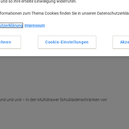
nd so Ihre erteilte Einwilligung widerrufen.
nformationen zum Thema Cookies finden Sie in unseren Datenschutzerkl
utzerklärung
Impressum
ehnen
Cookie-Einstellungen
Akze
 und und und – In den Multidrawer Schubladenschränken von