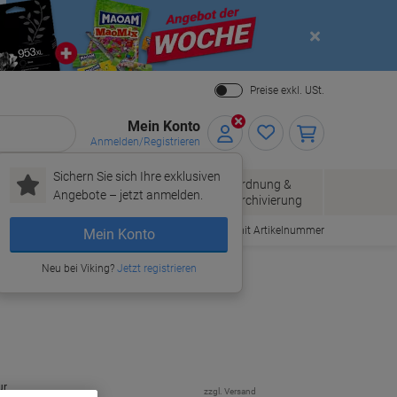
Close
Preise exkl. USt.
Mein Konto
Anmelden/Registrieren
Sichern Sie sich Ihre exklusiven
Papier, Versand
Ordnung &
Bürobedarf
Angebote – jetzt anmelden.
& Pakete
Archivierung
Bestellen mit Artikelnummer
Mein Konto
Neu bei Viking?
Jetzt registrieren
ur
zzgl. Versand