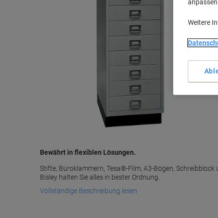
anpassen u
Weitere I
Datensch
Abl
Bewährt in flexiblen Lösungen.
Stifte, Büroklammern, Tesa®-Film, A3-Bögen, Schreibblock
Bisley halten Sie alles in bester Ordnung.
Vollständige Beschreibung lesen