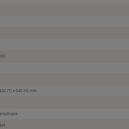
855
 432 (T) x 940 (H) mm
enschrank
mbH