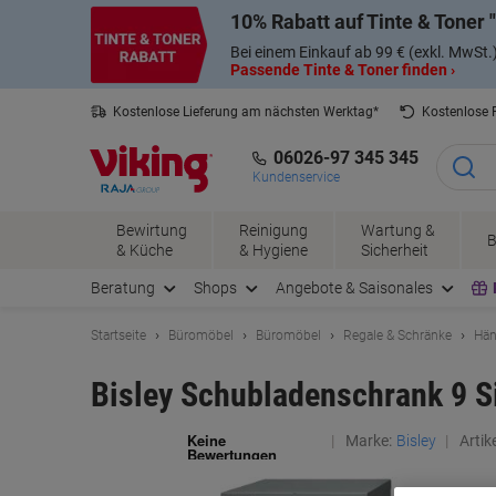
Skip
Skip
10% Rabatt auf Tinte & Toner
to
to
Content
Navigation
Bei einem Einkauf ab 99 € (exkl. MwSt.
Passende Tinte & Toner finden ›
Kostenlose Lieferung am nächsten Werktag*
Kostenlose
06026-97 345 345
Kundenservice
Bewirtung
Reinigung
Wartung &
B
& Küche
& Hygiene
Sicherheit
Beratung
Shops
Angebote & Saisonales
Startseite
Büromöbel
Büromöbel
Regale & Schränke
Hän
Bisley Schubladenschrank 9 S
Marke:
Bisley
Artike