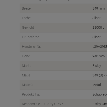
Breite
349 mm
Farbe
Silber
Gewicht
25000 g
Grundfarbe
Silber
Hersteller Nr.
L39A39S
Höhe
940 mm
Marke
Bisley
Maße
349 (B) x
Material
Metall
Produkt Typ
Schublad
Responsible EU Party GPSR
Bisley G