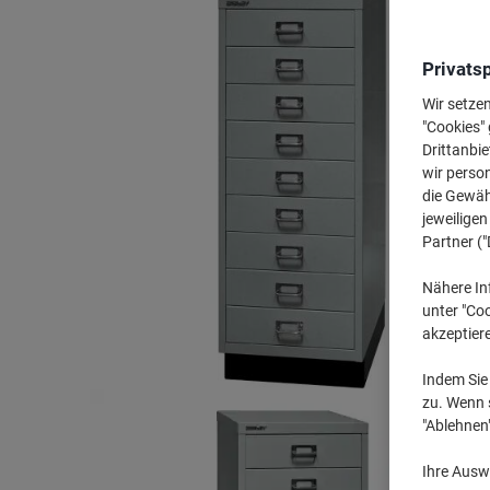
Privats
Wir setze
"Cookies" 
Drittanbie
wir perso
die Gewähr
jeweilige
Partner ("
Nähere In
unter "Coo
akzeptier
Indem Sie 
zu. Wenn s
"Ablehnen
Ihre Auswa