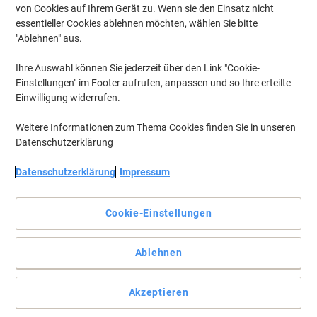
von Cookies auf Ihrem Gerät zu. Wenn sie den Einsatz nicht
essentieller Cookies ablehnen möchten, wählen Sie bitte
"Ablehnen" aus.
Ihre Auswahl können Sie jederzeit über den Link "Cookie-
Einstellungen" im Footer aufrufen, anpassen und so Ihre erteilte
Einwilligung widerrufen.
Weitere Informationen zum Thema Cookies finden Sie in unseren
Datenschutzerklärung
Datenschutzerklärung
Impressum
Bisley - genau das Richtige für die Organisation Ihrer
Dokumente
Cookie-Einstellungen
Die unterschiedlichen Größen der Schubladen bieten Ihnen
zahlreiche Aufbewahrungsmöglichkeiten. Die mittleren Höhen sind
ideale Papierspeicher, sperrige Dinge können sie in den drei
Ablehnen
unteren Schüben unterbringen und kleinteilige Dinge finden ihren
Platz in den flachen Schüben.
Akzeptieren
Vollständige Beschreibung lesen