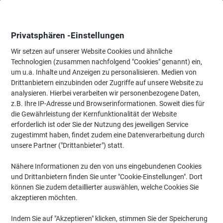
Skip
Skip
to
to
Content
Navigation
Privatsphären -Einstellungen
Wir setzen auf unserer Website Cookies und ähnliche
Technologien (zusammen nachfolgend "Cookies" genannt) ein,
Startseite
um u.a. Inhalte und Anzeigen zu personalisieren. Medien von
Büromöbel
Büromöbel
Regale & Schränke
Hängeregister-
Drittanbietern einzubinden oder Zugriffe auf unsere Website zu
Bisley Light Hängeregistraturschrank CDF4696
analysieren. Hierbei verarbeiten wir personenbezogene Daten,
Verkehrsweiß 800 x 622 x 1.321 mm
z.B. Ihre IP-Adresse und Browserinformationen. Soweit dies für
die Gewährleistung der Kernfunktionalität der Website
erforderlich ist oder Sie der Nutzung des jeweiligen Service
Marke:
Bisley Light
Artikelnr.:
6874070
zugestimmt haben, findet zudem eine Datenverarbeitung durch
unsere Partner ("Drittanbieter") statt.
Nähere Informationen zu den von uns eingebundenen Cookies
und Drittanbietern finden Sie unter "Cookie-Einstellungen". Dort
können Sie zudem detaillierter auswählen, welche Cookies Sie
akzeptieren möchten.
Indem Sie auf "Akzeptieren" klicken, stimmen Sie der Speicherung