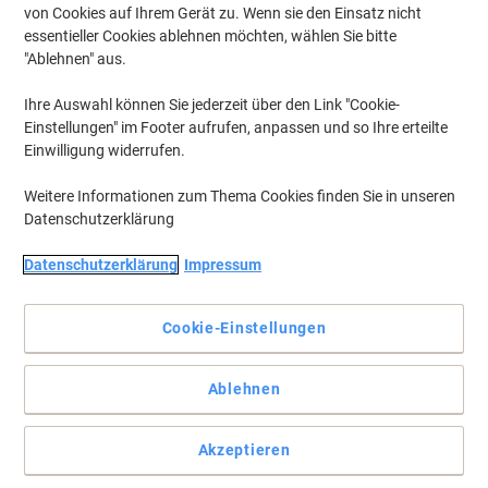
von Cookies auf Ihrem Gerät zu. Wenn sie den Einsatz nicht
essentieller Cookies ablehnen möchten, wählen Sie bitte
"Ablehnen" aus.
Ihre Auswahl können Sie jederzeit über den Link "Cookie-
Einstellungen" im Footer aufrufen, anpassen und so Ihre erteilte
Einwilligung widerrufen.
Weitere Informationen zum Thema Cookies finden Sie in unseren
Datenschutzerklärung
Datenschutzerklärung
Impressum
Erschwinglicher Allrounder
Cookie-Einstellungen
Die Bisley Light Serie von Hängeregistraturschrank ist genau das,
was Sie zur Aufbewahrung benötigen. Bietet viel Platz und verleiht
Ihrem Arbeitsplatz ein professionelles Aussehen.
Ablehnen
Vollständige Beschreibung lesen
Mehr Kaufen,
Mehr Sparen
zzgl. Versand
Akzeptieren
649,00 €
pro Stück
Ab 2 Stück
772,31 € inkl. USt