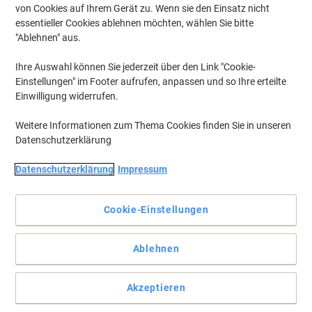
von Cookies auf Ihrem Gerät zu. Wenn sie den Einsatz nicht
essentieller Cookies ablehnen möchten, wählen Sie bitte
"Ablehnen" aus.
Langlebige und moderne Möbel
Ihre Auswahl können Sie jederzeit über den Link "Cookie-
Einstellungen" im Footer aufrufen, anpassen und so Ihre erteilte
Der perfekter Begleiter für alle Meetings oder gesellschaftliche
Einwilligung widerrufen.
Anlässe. Hohe Qualität, vielseitig mit verschiedenen Einstellungen,
Sie können sicher sein, Sie haben den vollen Komfort.
Weitere Informationen zum Thema Cookies finden Sie in unseren
Vollständige Beschreibung lesen
Datenschutzerklärung
Mehr Kaufen,
Mehr Sparen
zzgl. Versand
Datenschutzerklärung
Impressum
784,00 €
pro Stück
Ab 2 Stück
932,96 € inkl. USt
Cookie-Einstellungen
Si
Menge
exkl. USt
sp
Stück
1
824,00 €
Ablehnen
Stück
2+
784,00 €
-4%
Akzeptieren
Aktuell verfügbar
Lieferung 6-11 Werktage