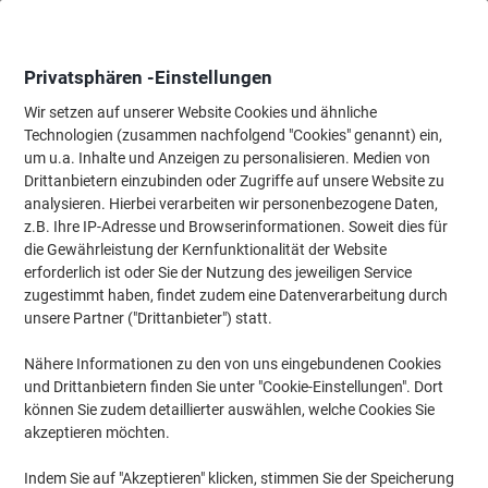
Skip
Skip
to
to
Content
Navigation
Privatsphären -Einstellungen
Wir setzen auf unserer Website Cookies und ähnliche
Technologien (zusammen nachfolgend "Cookies" genannt) ein,
Startseite
um u.a. Inhalte und Anzeigen zu personalisieren. Medien von
Büromöbel
Büromöbel
Schreibtische & Tische
Konferenzt
Drittanbietern einzubinden oder Zugriffe auf unsere Website zu
Bisley Cito Höhenverstellbar Konferenztisch Hellgrau 4
analysieren. Hierbei verarbeiten wir personenbezogene Daten,
Metallfüße 2.400 (B) x 1.200 (T) x 740 (H) mm MFC
z.B. Ihre IP-Adresse und Browserinformationen. Soweit dies für
(Melaminbeschichtete Spanplatte), Stahl
die Gewährleistung der Kernfunktionalität der Website
erforderlich ist oder Sie der Nutzung des jeweiligen Service
zugestimmt haben, findet zudem eine Datenverarbeitung durch
Marke:
Bisley
Artikelnr.:
1468553
unsere Partner ("Drittanbieter") statt.
Nähere Informationen zu den von uns eingebundenen Cookies
und Drittanbietern finden Sie unter "Cookie-Einstellungen". Dort
können Sie zudem detaillierter auswählen, welche Cookies Sie
akzeptieren möchten.
Indem Sie auf "Akzeptieren" klicken, stimmen Sie der Speicherung