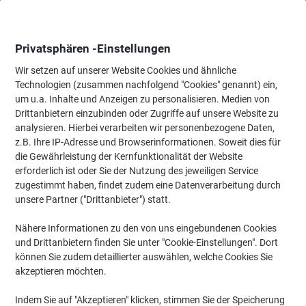
Skip
Skip
to
to
Content
Navigation
Privatsphären -Einstellungen
Wir setzen auf unserer Website Cookies und ähnliche
Technologien (zusammen nachfolgend "Cookies" genannt) ein,
Startseite
um u.a. Inhalte und Anzeigen zu personalisieren. Medien von
Büromöbel
Büromöbel
Regale & Schränke
Hängeregister-
Drittanbietern einzubinden oder Zugriffe auf unsere Website zu
Bisley Home Hängeregistraturschrank Silber 413 x 400
analysieren. Hierbei verarbeiten wir personenbezogene Daten,
x 672 mm
z.B. Ihre IP-Adresse und Browserinformationen. Soweit dies für
die Gewährleistung der Kernfunktionalität der Website
erforderlich ist oder Sie der Nutzung des jeweiligen Service
Marke:
Bisley Home
Artikelnr.:
6475743
zugestimmt haben, findet zudem eine Datenverarbeitung durch
unsere Partner ("Drittanbieter") statt.
Nähere Informationen zu den von uns eingebundenen Cookies
und Drittanbietern finden Sie unter "Cookie-Einstellungen". Dort
können Sie zudem detaillierter auswählen, welche Cookies Sie
akzeptieren möchten.
Indem Sie auf "Akzeptieren" klicken, stimmen Sie der Speicherung