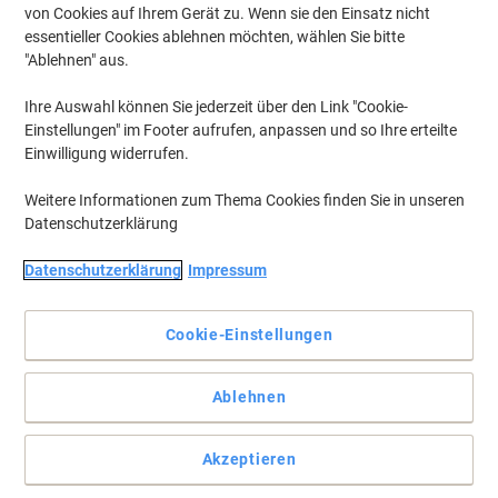
von Cookies auf Ihrem Gerät zu. Wenn sie den Einsatz nicht
essentieller Cookies ablehnen möchten, wählen Sie bitte
"Ablehnen" aus.
Ihre Auswahl können Sie jederzeit über den Link "Cookie-
Einstellungen" im Footer aufrufen, anpassen und so Ihre erteilte
Einwilligung widerrufen.
Weitere Informationen zum Thema Cookies finden Sie in unseren
Datenschutzerklärung
Datenschutzerklärung
Impressum
+
1
mehr
Cookie-Einstellungen
Widerstandsfähig und abschließbar
Die Schubalden des Hängeregistraturschranks sind mit
Ablehnen
kugelgelagerten Laufschienen ausgestattet und 75% ausziehbar.
Vollständige Beschreibung lesen
Akzeptieren
Mehr Kaufen,
Mehr Sparen
zzgl. Versand
164,99 €
pro Stück